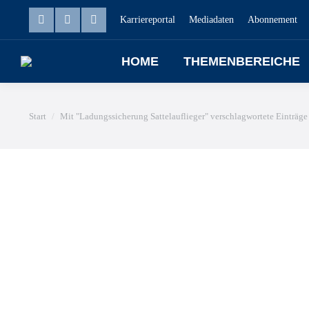
Karriereportal
Mediadaten
Abonnement
HOME
THEMENBEREICHE
Sie befinden sich hier:
Start
Mit "Ladungssicherung Sattelauflieger" verschlagwortete Einträge