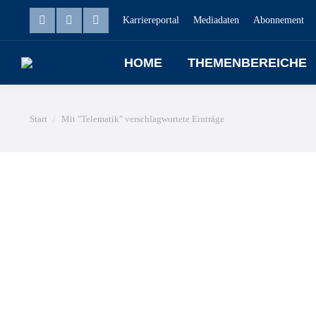
Karriereportal
Mediadaten
Abonnement
HOME
THEMENBEREICHE
Sie befinden sich hier:
Start
Mit "Telematik" verschlagwortete Einträge