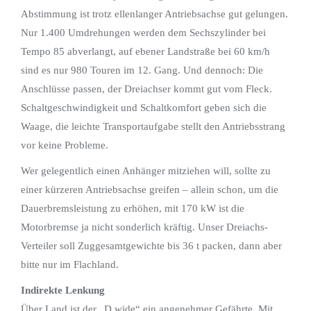
Abstimmung ist trotz ellenlanger Antriebsachse gut gelungen.
Nur 1.400 Umdrehungen werden dem Sechszylinder bei
Tempo 85 abverlangt, auf ebener Landstraße bei 60 km/h
sind es nur 980 Touren im 12. Gang. Und dennoch: Die
Anschlüsse passen, der Dreiachser kommt gut vom Fleck.
Schaltgeschwindigkeit und Schaltkomfort geben sich die
Waage, die leichte Transportaufgabe stellt den Antriebsstrang
vor keine Probleme.
Wer gelegentlich einen Anhänger mitziehen will, sollte zu
einer kürzeren Antriebsachse greifen – allein schon, um die
Dauerbremsleistung zu erhöhen, mit 170 kW ist die
Motorbremse ja nicht sonderlich kräftig. Unser Dreiachs-
Verteiler soll Zuggesamtgewichte bis 36 t packen, dann aber
bitte nur im Flachland.
Indirekte Lenkung
Über Land ist der „D wide“ ein angenehmer Gefährte. Mit