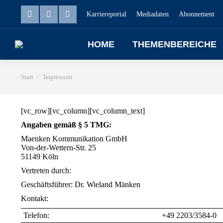
Karriereportal
Mediadaten
Abonnement
HOME
THEMENBEREICHE
Sie befinden sich hier:
Start
Impressum
[vc_row][vc_column][vc_column_text]
Angaben gemäß § 5 TMG:
Maenken Kommunikation GmbH
Von-der-Wettern-Str. 25
51149 Köln
Vertreten durch:
Geschäftsführer: Dr. Wieland Mänken
Kontakt:
Telefon:
+49 2203/3584-0