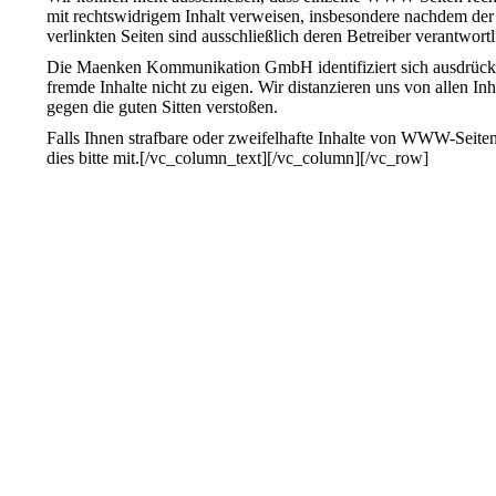
mit rechtswidrigem Inhalt verweisen, insbesondere nachdem der
verlinkten Seiten sind ausschließlich deren Betreiber verantwortl
Die Maenken Kommunikation GmbH identifiziert sich ausdrückli
fremde Inhalte nicht zu eigen. Wir distanzieren uns von allen Inh
gegen die guten Sitten verstoßen.
Falls Ihnen strafbare oder zweifelhafte Inhalte von WWW-Seiten 
dies bitte mit.[/vc_column_text][/vc_column][/vc_row]
Realization
SEO Agentur Berlin
Webdesign Berlin
Design Agentur Berlin
WordPress Agentur Berlin