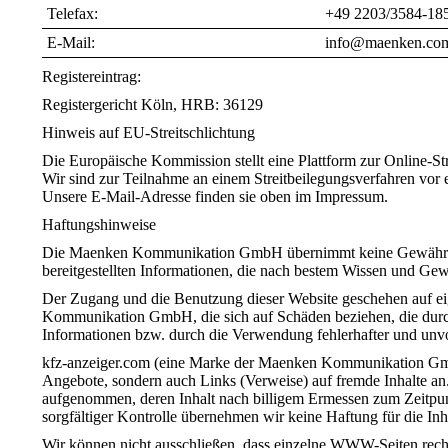
Telefax:
+49 2203/3584-18
E-Mail:
info@maenken.co
Registereintrag:
Registergericht Köln, HRB: 36129
Hinweis auf EU-Streitschlichtung
Die Europäische Kommission stellt eine Plattform zur Online-Str
Wir sind zur Teilnahme an einem Streitbeilegungsverfahren vor e
Unsere E-Mail-Adresse finden sie oben im Impressum.
Haftungshinweise
Die Maenken Kommunikation GmbH übernimmt keine Gewähr für di
bereitgestellten Informationen, die nach bestem Wissen und Gew
Der Zugang und die Benutzung dieser Website geschehen auf e
Kommunikation GmbH, die sich auf Schäden beziehen, die dur
Informationen bzw. durch die Verwendung fehlerhafter und unvo
kfz-anzeiger.com (eine Marke der Maenken Kommunikation GmbH
Angebote, sondern auch Links (Verweise) auf fremde Inhalte an
aufgenommen, deren Inhalt nach billigem Ermessen zum Zeitpunk
sorgfältiger Kontrolle übernehmen wir keine Haftung für die Inh
Wir können nicht ausschließen, dass einzelne WWW-Seiten rechtwi