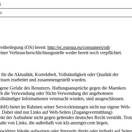
5
m
eitbeilegung (OS) bereit:
http://ec.europa.eu/consumers/odr
iner Verbraucherschlichtungsstelle weder bereit noch verpflichtet.
e Aktualität, Korrektheit, Vollständigkeit oder Qualität der
issen erarbeitet und zusammengestellt wurden.
igene Gefahr des Benutzers. Haftungsansprüche gegen die Maenken
ch die Verwendung oder Nicht-Verwendung der angebotenen
llständiger Informationen verursacht wurden, sind ausgeschlossen.
) bietet im Rahmen seiner Serviceleistungen nicht nur eigene Web-
. Dabei sind nur Links auf Web-Seiten (Zugangsvermittlung)
t der Aufnahme nicht gegen geltendes deutsches Recht verstößt. Trot
alte von Links, die außerhalb von kfz-anzeiger.com liegen.
drige Inhalte aufweisen oder ihrerseits direkt oder indirekt auf Seite