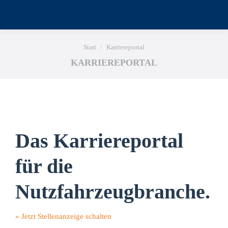
Sie befinden sich hier:
Start
Karriereportal
KARRIEREPORTAL
Das Karriereportal
für die
Nutzfahrzeugbranche.
» Jetzt Stellenanzeige schalten