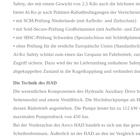
Safety, der mit einem Gewicht von 2,5 Kilo auch die höchsten in
bietet Al-Ko je nach Prämien-Rabattbedingungen der Versicherun
• mit SCM-Prüfung Niederlande (mit Aufbohr- und Ziehschutz)
• mit Sold-Secure-Prüfung Großbritannien (mit Aufbohr- und Zie
• mit SBSC-Prüfung Schweden (Spezialschloss mit Schleißplatten
• ohne Prüfung für die restliche Europäische Union (Standardsch
Al-Ko Safety schützt zum einen das Gespann im Fahrbetrieb, zum 
Zugriff sichern. Dazu wird der im Lieferumfang enthaltene Safet
abgekuppelten Zustand in die Kugelkupplung und verhindert do
Die Technik des HAD
Die wesentlichen Komponenten des Hydraulic Auxiliary Drive 
Seitenmodul und einem Ventilblock. Die Hochdruckpumpe als He
dessen Rädertrieb angetrieben. Die Pumpe leistet bis zu 112 kW 
maximalen Pumpendruck von 450 bar.
Bei der Vorderachse des Arocs HAD handelt es sich um das gewoh
Scheibenbremsen. Äußerlich ist der HAD an den im Vergleich z