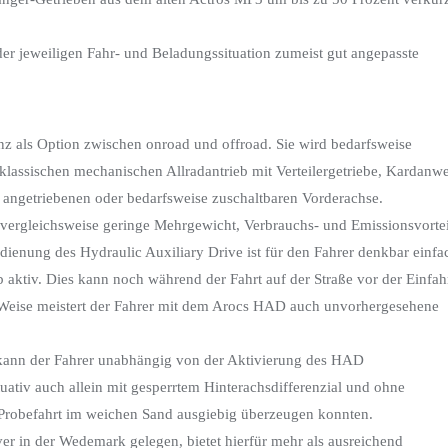
, der jeweiligen Fahr- und Beladungssituation zumeist gut angepasste
nz als Option zwischen onroad und offroad. Sie wird bedarfsweise
 klassischen mechanischen Allradantrieb mit Verteilergetriebe, Kardanwe
 angetriebenen oder bedarfsweise zuschaltbaren Vorderachse.
s vergleichsweise geringe Mehrgewicht, Verbrauchs- und Emissionsvorte
dienung des Hydraulic Auxiliary Drive ist für den Fahrer denkbar einfa
 aktiv. Dies kann noch während der Fahrt auf der Straße vor der Einfah
se Weise meistert der Fahrer mit dem Arocs HAD auch unvorhergesehene
o kann der Fahrer unabhängig von der Aktivierung des HAD
ituativ auch allein mit gesperrtem Hinterachsdifferenzial und ohne
 Probefahrt im weichen Sand ausgiebig überzeugen konnten.
r in der Wedemark gelegen, bietet hierfür mehr als ausreichend