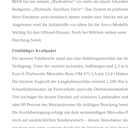
MAN hat mit seinem „Hydrodrive“ vor mehr als einem Jahrzehn
Stuttgarter, „Hydraulic Auxiliary Drive“. Das System ist prädesti
ihren Einsätzen zwischendurch immer wieder eine Strecke mit a
Angeboten wird die Anfahrhilfe vor allem für die Arocs-Modellf
Wichtig für den Offroad-Einsatz: Noch bei 800/min stehen unter
Durchzug bereit.
Feinfühliges Kraftpaket
Für unseren Fahrbericht stand uns eine Sattelzugmaschine aus
Verfügung. Unter der weinrot lackierten, halblangen und 2,3 m 
Euro-6-Triebwerks Mercedes-Benz OM 471 LA mit 12,8 l Hubr
Die höchste Zugkraft der Langhubmaschine erreicht 2.200 Nm be
Schnellfahreinsätze im Fernverkehr sinnvolle Drehmomentanheb
Viel wichtiger für dessen Einsätze auf schweren Landstraßen un
oder 80 Prozent des Maximalwertes für kräftigen Durchzug berei
Die Kraftübertragung erfolgt mit dem serienmäßigen Mercedes-Po
noch auf ausdrücklichen Sonderwunsch – diesen Stressfaktor sin
zeichnet sich unter anderem durch die im Vergleich zu den Vorg