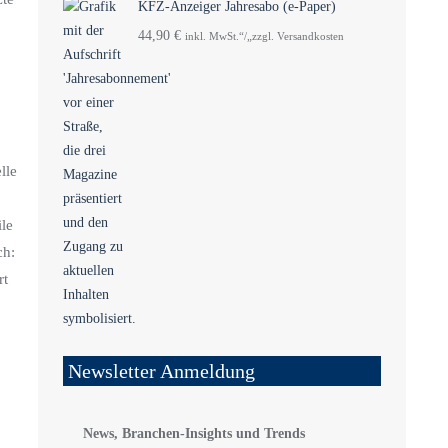
KFZ-Anzeiger Jahresabo (e-Paper)
44,90
€
inkl. MwSt.“/„zzgl. Versandkosten
lle
ile
ch:
rt
Newsletter Anmeldung
News, Branchen-Insights und Trends