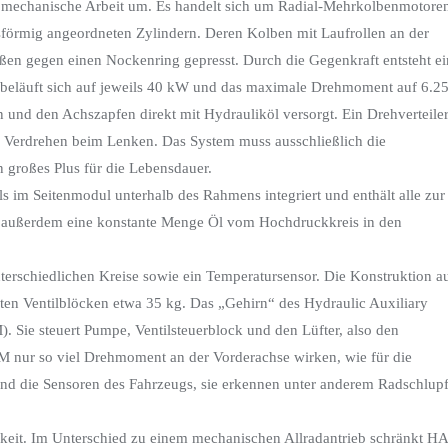
 mechanische Arbeit um. Es handelt sich um Radial-Mehrkolbenmotore
sförmig angeordneten Zylindern. Deren Kolben mit Laufrollen an der
en gegen einen Nockenring gepresst. Durch die Gegenkraft entsteht ei
 beläuft sich auf jeweils 40 kW und das maximale Drehmoment auf 6.2
nd den Achszapfen direkt mit Hydrauliköl versorgt. Ein Drehverteile
 Verdrehen beim Lenken. Das System muss ausschließlich die
großes Plus für die Lebensdauer.
alls im Seitenmodul unterhalb des Rahmens integriert und enthält alle zur
rd außerdem eine konstante Menge Öl vom Hochdruckkreis in den
unterschiedlichen Kreise sowie ein Temperatursensor. Die Konstruktion a
ästen Ventilblöcken etwa 35 kg. Das „Gehirn“ des Hydraulic Auxiliary
). Sie steuert Pumpe, Ventilsteuerblock und den Lüfter, also den
CM nur so viel Drehmoment an der Vorderachse wirken, wie für die
sind die Sensoren des Fahrzeugs, sie erkennen unter anderem Radschlupf
keit. Im Unterschied zu einem mechanischen Allradantrieb schränkt H