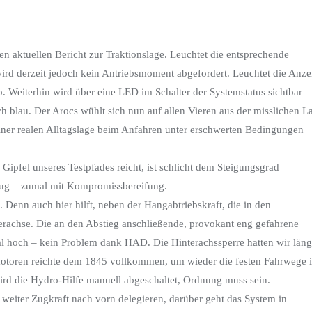
den aktuellen Bericht zur Traktionslage. Leuchtet die entsprechende
 wird derzeit jedoch kein Antriebsmoment abgefordert. Leuchtet die Anze
b. Weiterhin wird über eine LED im Schalter der Systemstatus sichtbar
h blau. Der Arocs wühlt sich nun auf allen Vieren aus der misslichen L
einer realen Alltagslage beim Anfahren unter erschwerten Bedingungen
Gipfel unseres Testpfades reicht, ist schlicht dem Steigungsgrad
zeug – zumal mit Kompromissbereifung.
Denn auch hier hilft, neben der Hangabtriebskraft, die in den
rachse. Die an den Abstieg anschließende, provokant eng gefahrene
l hoch – kein Problem dank HAD. Die Hinterachssperre hatten wir läng
otoren reichte dem 1845 vollkommen, um wieder die festen Fahrwege 
rd die Hydro-Hilfe manuell abgeschaltet, Ordnung muss sein.
iter Zugkraft nach vorn delegieren, darüber geht das System in