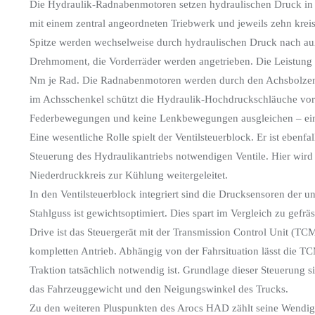
Die Hydraulik-Radnabenmotoren setzen hydraulischen Druck in
mit einem zentral angeordneten Triebwerk und jeweils zehn krei
Spitze werden wechselweise durch hydraulischen Druck nach auß
Drehmoment, die Vorderräder werden angetrieben. Die Leistung
Nm je Rad. Die Radnabenmotoren werden durch den Achsbolzen u
im Achsschenkel schützt die Hydraulik-Hochdruckschläuche vor
Federbewegungen und keine Lenkbewegungen ausgleichen – ein 
Eine wesentliche Rolle spielt der Ventilsteuerblock. Er ist ebenf
Steuerung des Hydraulikantriebs notwendigen Ventile. Hier wi
Niederdruckkreis zur Kühlung weitergeleitet.
In den Ventilsteuerblock integriert sind die Drucksensoren der 
Stahlguss ist gewichtsoptimiert. Dies spart im Vergleich zu gefr
Drive ist das Steuergerät mit der Transmission Control Unit (TCM
kompletten Antrieb. Abhängig von der Fahrsituation lässt die T
Traktion tatsächlich notwendig ist. Grundlage dieser Steuerung 
das Fahrzeuggewicht und den Neigungswinkel des Trucks.
Zu den weiteren Pluspunkten des Arocs HAD zählt seine Wendig