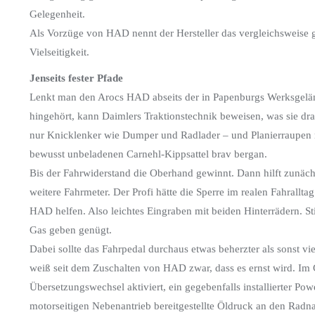
Gelegenheit.
Als Vorzüge von HAD nennt der Hersteller das vergleichsweise 
Vielseitigkeit.
Jenseits fester Pfade
Lenkt man den Arocs HAD abseits der in Papenburgs Werksgeländ
hingehört, kann Daimlers Traktionstechnik beweisen, was sie dra
nur Knicklenker wie Dumper und Radlader – und Planierraupen mi
bewusst unbeladenen Carnehl-Kippsattel brav bergan.
Bis der Fahrwiderstand die Oberhand gewinnt. Dann hilft zunäch
weitere Fahrmeter. Der Profi hätte die Sperre im realen Fahralltag 
HAD helfen. Also leichtes Eingraben mit beiden Hinterrädern. 
Gas geben genügt.
Dabei sollte das Fahrpedal durchaus etwas beherzter als sonst vie
weiß seit dem Zuschalten von HAD zwar, dass es ernst wird. Im
Übersetzungswechsel aktiviert, ein gegebenfalls installierter P
motorseitigen Nebenantrieb bereitgestellte Öldruck an den Rad