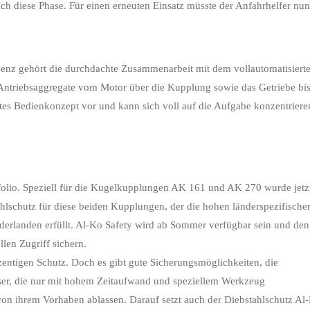
uch diese Phase. Für einen erneuten Einsatz müsste der Anfahrhelfer nun
enz gehört die durchdachte Zusammenarbeit mit dem vollautomatisiert
e Antriebsaggregate vom Motor über die Kupplung sowie das Getriebe bi
es Bedienkonzept vor und kann sich voll auf die Aufgabe konzentriere
tfolio. Speziell für die Kugelkupplungen AK 161 und AK 270 wurde jetz
ahlschutz für diese beiden Kupplungen, der die hohen länderspezifische
erlanden erfüllt. Al-Ko Safety wird ab Sommer verfügbar sein und den
len Zugriff sichern.
entigen Schutz. Doch es gibt gute Sicherungsmöglichkeiten, die
er, die nur mit hohem Zeitaufwand und speziellem Werkzeug
von ihrem Vorhaben ablassen. Darauf setzt auch der Diebstahlschutz Al