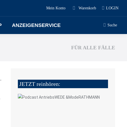
Mein Konto
Warenkorb
LOGIN
P
ANZEIGENSERVICE
Suche
FÜR ALLE FÄLLE
-
JETZT reinhören:
.