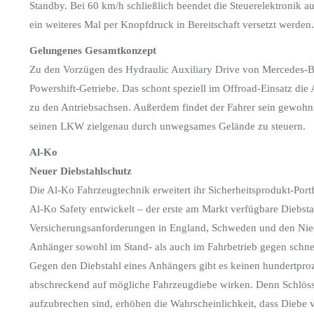
Standby. Bei 60 km/h schließlich beendet die Steuerelektronik a
ein weiteres Mal per Knopfdruck in Bereitschaft versetzt werden.
Gelungenes Gesamtkonzept
Zu den Vorzügen des Hydraulic Auxiliary Drive von Mercedes-B
Powershift-Getriebe. Das schont speziell im Offroad-Einsatz di
zu den Antriebsachsen. Außerdem findet der Fahrer sein gewohnt
seinen LKW zielgenau durch unwegsames Gelände zu steuern.
Al-Ko
Neuer Diebstahlschutz
Die Al-Ko Fahrzeugtechnik erweitert ihr Sicherheitsprodukt-Por
Al-Ko Safety entwickelt – der erste am Markt verfügbare Diebst
Versicherungsanforderungen in England, Schweden und den Nied
Anhänger sowohl im Stand- als auch im Fahrbetrieb gegen schnel
Gegen den Diebstahl eines Anhängers gibt es keinen hundertproz
abschreckend auf mögliche Fahrzeugdiebe wirken. Denn Schlöss
aufzubrechen sind, erhöhen die Wahrscheinlichkeit, dass Diebe 