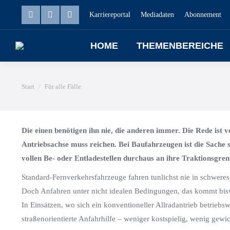
Karriereportal
Mediadaten
Abonnement
HOME
THEMENBEREICHE
Sie befinden sich hier:
Start
Für alle Fälle
Die einen benötigen ihn nie, die anderen immer. Die Rede ist 
Antriebsachse muss reichen. Bei Baufahrzeugen ist die Sache 
vollen Be- oder Entladestellen durchaus an ihre Traktionsgren
Standard-Fernverkehrsfahrzeuge fahren tunlichst nie in schweres
Doch Anfahren unter nicht idealen Bedingungen, das kommt biswei
In Einsätzen, wo sich ein konventioneller Allradantrieb betriebswi
straßenorientierte Anfahrhilfe – weniger kostspielig, wenig gewi