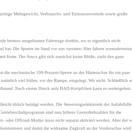
geringe Mehrgewicht, Verbrauchs- und Emissionsvorteile sowie große
e bestens ausgebauten Fahrwege dorthin, wo er eigentlich nicht
uf hat. Die Spuren im Sand vor uns verraten: Hier fahren normalerweis
t Kette. Der Arocs gibt sich zunächst keine Blöße, zieht den ganz
st die mechanische 100-Prozent-Sperre an der Hinterachse für ein paar
natürlich viel früher, vor der Rampe, eingelegt. Wir nicht. Schließlich so
Stillstand. Nach einem Druck aufs HAD-Knöpfchen kann es weitergehen.
lleicht üblich betätigt werden. Die Steuerungselektronik der Anfahrhilfe
 Getriebeschaltprogramm sind nun höhere Grenzdrehzahlen für die
ower- oder Offroad-Modus muss nicht separat aktiviert werden. Aber der 
nabenmotoren und damit die wirksame Zugkraft an der Vorderachse wird