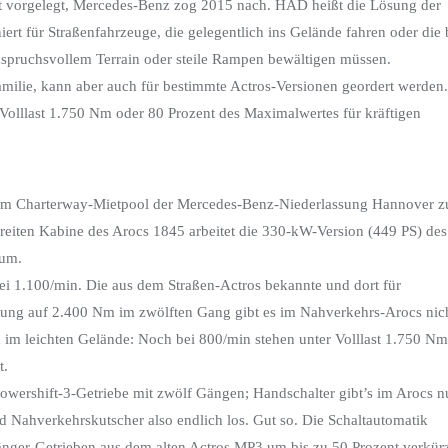
t vorgelegt, Mercedes-Benz zog 2015 nach. HAD heißt die Lösung der
niert für Straßenfahrzeuge, die gelegentlich ins Gelände fahren oder die 
nspruchsvollem Terrain oder steile Rampen bewältigen müssen.
amilie, kann aber auch für bestimmte Actros-Versionen geordert werden.
 Volllast 1.750 Nm oder 80 Prozent des Maximalwertes für kräftigen
 dem Charterway-Mietpool der Mercedes-Benz-Niederlassung Hannover z
breiten Kabine des Arocs 1845 arbeitet die 330-kW-Version (449 PS) des
aum.
i 1.100/min. Die aus dem Straßen-Actros bekannte und dort für
ung auf 2.400 Nm im zwölften Gang gibt es im Nahverkehrs-Arocs nich
d im leichten Gelände: Noch bei 800/min stehen unter Volllast 1.750 Nm
t.
wershift-3-Getriebe mit zwölf Gängen; Handschalter gibt’s im Arocs n
d Nahverkehrskutscher also endlich los. Gut so. Die Schaltautomatik
änger-Getrieben aus dem alten Actros MP3 um bis zu 50 Prozent verkür