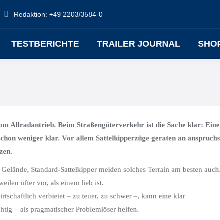
Redaktion: +49 2203/3584-0
TESTBERICHTE
TRAILER JOURNAL
SHO
vom Allradantrieb. Beim Straßengüterverkehr ist die Sache klar: Eine
schon weniger klar. Vor allem Sattelkipperzüge geraten an anspruchs
zen.
 Gelände, Standard-Sattelkipper meiden solches Terrain am besten auch
len öfter vor, als einem lieb ist.
rtschaftlich verbietet – zu teuer, zu schwer –, kann eine klar
chtig – als pragmatischer Problemlöser helfen.