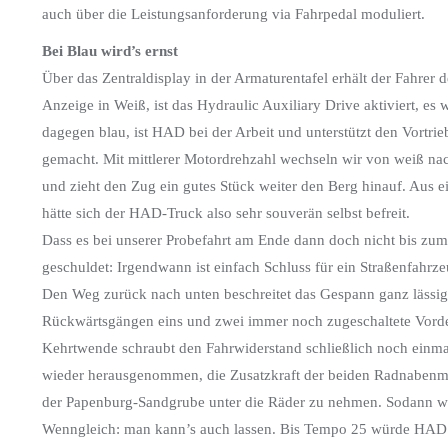
auch über die Leistungsanforderung via Fahrpedal moduliert.
Bei Blau wird’s ernst
Über das Zentraldisplay in der Armaturentafel erhält der Fahrer 
Anzeige in Weiß, ist das Hydraulic Auxiliary Drive aktiviert, es
dagegen blau, ist HAD bei der Arbeit und unterstützt den Vortrie
gemacht. Mit mittlerer Motordrehzahl wechseln wir von weiß nac
und zieht den Zug ein gutes Stück weiter den Berg hinauf. Aus 
hätte sich der HAD-Truck also sehr souverän selbst befreit.
Dass es bei unserer Probefahrt am Ende dann doch nicht bis zum 
geschuldet: Irgendwann ist einfach Schluss für ein Straßenfahr
Den Weg zurück nach unten beschreitet das Gespann ganz lässig. 
Rückwärtsgängen eins und zwei immer noch zugeschaltete Vorde
Kehrtwende schraubt den Fahrwiderstand schließlich noch einma
wieder herausgenommen, die Zusatzkraft der beiden Radnabenm
der Papenburg-Sandgrube unter die Räder zu nehmen. Sodann wi
Wenngleich: man kann’s auch lassen. Bis Tempo 25 würde HAD we