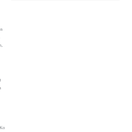
en
s
n,
t
n
-Ko