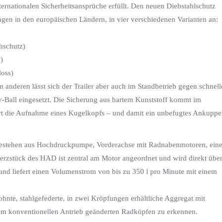
ternationalen Sicherheitsansprüche erfüllt. Den neuen Diebstahlschutz
gen in den europäischen Ländern, in vier verschiedenen Varianten an:
hschutz)
)
loss)
anderen lässt sich der Trailer aber auch im Standbetrieb gegen schnel
y-Ball eingesetzt. Die Sicherung aus hartem Kunststoff kommt im
rt die Aufnahme eines Kugelkopfs – und damit ein unbefugtes Ankuppe
bestehen aus Hochdruckpumpe, Vorderachse mit Radnabenmotoren, ein
rzstück des HAD ist zentral am Motor angeordnet und wird direkt übe
und liefert einen Volumenstrom von bis zu 350 l pro Minute mit einem
nte, stahlgefederte, in zwei Kröpfungen erhältliche Aggregat mit
um konventionellen Antrieb geänderten Radköpfen zu erkennen.