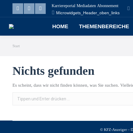
Karriereportal
Mediadaten
Abonnement
Microwidgets_Header_oben_links
Linkedin
Facebook
X
page
page
page
HOME
THEMENBEREICHE
opens
opens
opens
Sie befinden sich hier:
in
in
in
Start
new
new
new
Nichts gefunden
window
window
window
Es scheint, dass wir nicht finden können, was Sie suchen. Vielle
Search:
© KFZ-Anzeiger – Da