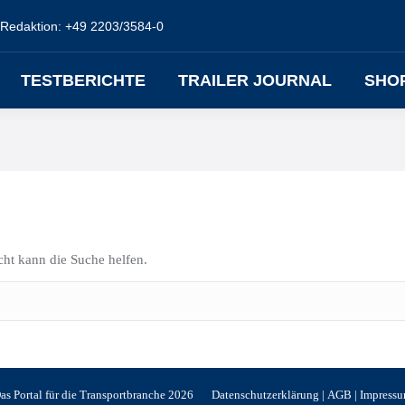
Redaktion: +49 2203/3584-0
TESTBERICHTE
TRAILER JOURNAL
SHO
icht kann die Suche helfen.
s Portal für die Transportbranche 2026
Datenschutzerklärung
|
AGB
|
Impress