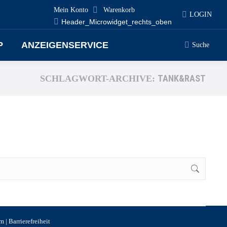
Mein Konto
Warenkorb
LOGIN
Header_Microwidget_rechts_oben
P
ANZEIGENSERVICE
Suche
Search:
TANK&RAST
SCHLAGWORT-ARCHIVE:
um
|
Barrierefreiheit