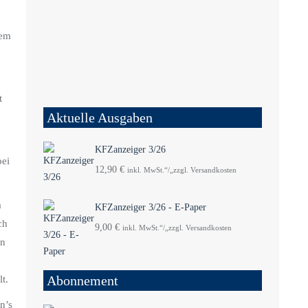
dem
t
Aktuelle Ausgaben
KFZanzeiger 3/26
bei
12,90
€
inkl. MwSt.“/„zzgl. Versandkosten
a
KFZanzeiger 3/26 - E-Paper
ch
9,00
€
inkl. MwSt.“/„zzgl. Versandkosten
en
Abonnement
t.
n’s