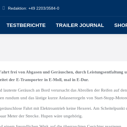
Redaktion: +49 2203/3584-0
TESTBERICHTE
TRAILER JOURNAL
SHO
Fahrt frei von Abgasen und Geräuschen, durch Leistungsentfaltung 
tet der E-Transporter in E-Moll, mal in E-Dur.
 lauteste Geräusch an Bord verursacht das Abrollen der Reifen auf den
n rundum und das lästige kurze Anlasserorgeln von Start-Stopp-Motor
eräuschlose Fahrt mit Elektroantrieb keine Hexerei. Am Scheitelpunkt 
paar Meter der Strecke. Hupen wäre ungehörig.
d einem freundlichen Wink auf die überraschten Gesichter reagieren,