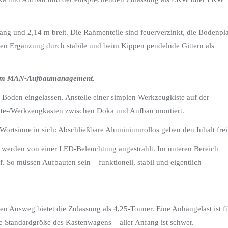
lang und 2,14 m breit. Die Rahmenteile sind feuerverzinkt, die Bodenpla
ten Ergänzung durch stabile und beim Kippen pendelnde Gittern als
n vom MAN-Aufbaumanagement.
Boden eingelassen. Anstelle einer simplen Werkzeugkiste auf der
räte-/Werkzeugkasten zwischen Doka und Aufbau montiert.
 Wortsinne in sich: Abschließbare Aluminiumrollos geben den Inhalt frei
ie werden von einer LED-Beleuchtung angestrahlt. Im unteren Bereich
 So müssen Aufbauten sein – funktionell, stabil und eigentlich
en Ausweg bietet die Zulassung als 4,25-Tonner. Eine Anhängelast ist f
e Standardgröße des Kastenwagens – aller Anfang ist schwer.