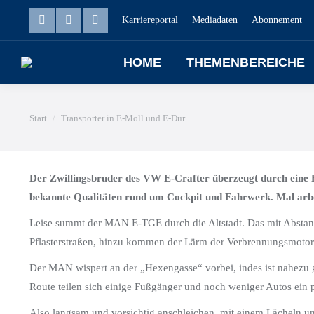
Karriereportal
Mediadaten
Abonnement
HOME
THEMENBEREICHE
Sie befinden sich hier:
Start
Transporter in E-Moll und E-Dur
Der Zwillingsbruder des VW E-Crafter überzeugt durch eine 
bekannte Qualitäten rund um Cockpit und Fahrwerk. Mal arbei
Leise summt der MAN E-TGE durch die Altstadt. Das mit Abstand
Pflasterstraßen, hinzu kommen der Lärm der Verbrennungsmotore
Der MAN wispert an der „Hexengasse“ vorbei, indes ist nahezu g
Route teilen sich einige Fußgänger und noch weniger Autos ein 
Also langsam und vorsichtig anschleichen, mit einem Lächeln un