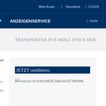
Mein Konto
Warenkorb
LOGIN
P
ANZEIGENSERVICE
Suche
TRANSPORTER IN E-MOLL UND E-DUR
und
JETZT reinhören:
en.
der