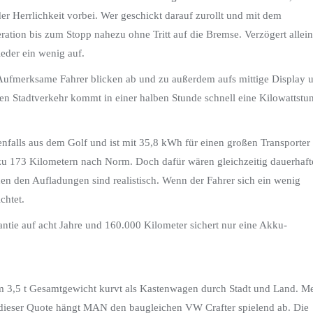
der Herrlichkeit vorbei. Wer geschickt darauf zurollt und mit dem
ation bis zum Stopp nahezu ohne Tritt auf die Bremse. Verzögert allein
eder ein wenig auf.
. Aufmerksame Fahrer blicken ab und zu außerdem aufs mittige Display 
n Stadtverkehr kommt in einer halben Stunde schnell eine Kilowattstu
nfalls aus dem Golf und ist mit 35,8 kWh für einen großen Transporter
u 173 Kilometern nach Norm. Doch dafür wären gleichzeitig dauerhaft
n den Aufladungen sind realistisch. Wenn der Fahrer sich ein wenig
chtet.
rantie auf acht Jahre und 160.000 Kilometer sichert nur eine Akku-
um 3,5 t Gesamtgewicht kurvt als Kastenwagen durch Stadt und Land. M
 dieser Quote hängt MAN den baugleichen VW Crafter spielend ab. Die