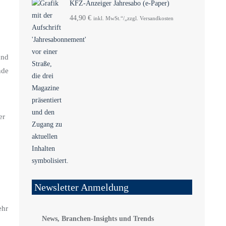
KFZ-Anzeiger Jahresabo (e-Paper)
44,90
€
inkl. MwSt.“/„zzgl. Versandkosten
und
nde
er
Newsletter Anmeldung
ehr
News, Branchen-Insights und Trends