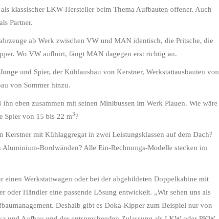
t als klassischer LKW-Hersteller beim Thema Aufbauten offener. Auch
ls Partner.
ahrzeuge ab Werk zwischen VW und MAN identisch, die Pritsche, die
er. Wo VW aufhört, fängt MAN dagegen erst richtig an.
 Junge und Spier, der Kühlausbau von Kerstner, Werkstattausbauten von
bau von Sommer hinzu.
ihn eben zusammen mit seinen Minibussen im Werk Plauen. Wie wäre
3
e Spier von 15 bis 22 m
?
on Kerstner mit Kühlaggregat in zwei Leistungsklassen auf dem Dach?
chten Aluminium-Bordwänden? Alle Ein-Rechnungs-Modelle stecken im
r einen Werkstattwagen oder bei der abgebildeten Doppelkabine mit
 oder Händler eine passende Lösung entwickelt. „Wir sehen uns als
fbaumanagement. Deshalb gibt es Doka-Kipper zum Beispiel nur von
 Doka und Aufbau und der entsprechenden Zulassung als LKW oder PKW