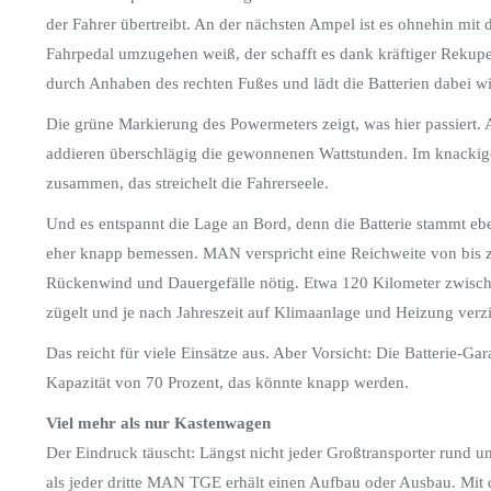
der Fahrer übertreibt. An der nächsten Ampel ist es ohnehin mit 
Fahrpedal umzugehen weiß, der schafft es dank kräftiger Rekuper
durch Anhaben des rechten Fußes und lädt die Batterien dabei wi
Die grüne Markierung des Powermeters zeigt, was hier passiert
addieren überschlägig die gewonnenen Wattstunden. Im knackige
zusammen, das streichelt die Fahrerseele.
Und es entspannt die Lage an Bord, denn die Batterie stammt ebe
eher knapp bemessen. MAN verspricht eine Reichweite von bis z
Rückenwind und Dauergefälle nötig. Etwa 120 Kilometer zwische
zügelt und je nach Jahreszeit auf Klimaanlage und Heizung verzi
Das reicht für viele Einsätze aus. Aber Vorsicht: Die Batterie-Ga
Kapazität von 70 Prozent, das könnte knapp werden.
Viel mehr als nur Kastenwagen
Der Eindruck täuscht: Längst nicht jeder Großtransporter rund 
als jeder dritte MAN TGE erhält einen Aufbau oder Ausbau. Mit