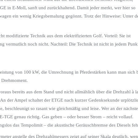
E in E-Moll, sanft und zurückhaltend. Damit jeder merkt, wer hier so
nwagen ein wenig Kriegsbemalung gegönnt. Trotz der Hinweise: Unter 
 modifizierte Technik aus dem elektrifizierten Golf. Vorteil: Sie ist
ng vermutlich noch nicht. Nachteil: Die Technik ist nicht in jedem Punk
 Leistung von 100 kW, die Umrechnung in Pferdestärken kann man sich 
Nm Drehmoment.
voraus bereits aus dem Stand und nicht allmählich über die Drehzahl à l
 An der Ampel schaltet der ETGE nach kurzer Gedenksekunde urplötzli
e, beschleunigt so rasant wie gleichmäßig und leise. Wer an der nächst
 E-TGE genau richtig. Gas geben – oder besser Strom – reicht vollauf.
gslos das Tempolimit – die akustische Geräuschbremse des Diesels fehl
eter anstelle des Drehzahlmessers zeigt auf seiner Skala deutlich, wen