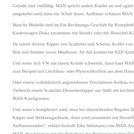
Gründe sind vielfältig: MAN spricht andere Käufer an und agier
umgekehrt wird dann ein Schuh draus: Aufbauer schätzen MAN a
Manche Modelle sind im Ein-Rechnungs-Geschäft für Komplettf
Kastenwagen-Doka zusammen mit Snoeks oder der Henschel-Kipp
Da wären diverse Kipper von Scattolini und Schoon, Koffer von
Bott und Sortimo sowie Minibusse. Ab Juli kommt ein KEP-Aus
Und wenn sich VW mit einem Kombi schwertut, dann baut MAN 
zum Beispiel mit Leichtbau- oder Plywoodkoffern aus dem Haus
Oder einem vollelektrisch angetriebenen Frischdienst-Ausbau v
Vielleicht einem Scattolini-Dreiseitenkipper aus Stahl mit lei
MAN-Konfigurator.
Und wenn’s kompliziert wird, etwa bei abweichenden Regalen fü
Kipper und Werkzeugschrank, dann wird zusammen mit Hersteller
Aufbauversteher“, erklärt deshalb Eike Stehmann vom MAN-Au
MAN, hier hängt es mit der Verteilung der Nutzlast zwischen