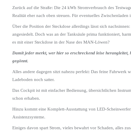
Zurück auf die Straße: Die 24 kWh Stromverbrauch des Testwagens
Realität eher nach oben streuen. Für eventuelles Zwischenladen i
Über die Position der Steckdose allerdings lässt sich nachsinnen:
angesiedelt. Doch was an der Tanksäule prima funktioniert, har
es mit einer Steckdose in der Nase des MAN-Löwen?
Damit jeder merkt, wer hier so erschreckend leise herangleit
gegönnt.
Alles andere dagegen sitzt nahezu perfekt: Das feine Fahrwerk w
Ladeboden noch satter.
Das Cockpit ist mit einfacher Bedienung, übersichtlichen Instru
schon erhaben.
Hinzu kommt eine Komplett-Ausstattung von LED-Scheinwerfern
Assistenzsysteme.
Einiges davon spart Strom, vieles bewahrt vor Schaden, alles zu