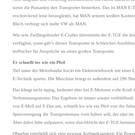
wenn die Passanten den Transporter bemerken. Das ist MAN E-TG
erschreckend leise herangleitet, hat MAN seinem weißen Kaste
Blech verbirgt sich mehr VW als MAN.
Wie sein Zwillingsbruder E-Crafter übernimmt der E-TGE die leicht
verfügbar, sonst gäb’s diesen Transporter in Schleicher-Ausführu
treffsicher für Ansprüche an einen großen Transporter.
Er schnellt los wie ein Pfeil
Tief unter der Motorhaube hockt ein Elektrotriebwerk mit einer
E-Technik sparen. Die Maschine bringt es außerdem auf 290 
Das klingt nicht üppig, bedeutet aber bei E-Motoren volle Kraft 
Verbrennungsmotor. Das Ergebnis ist immer wieder verblüffend:
von E-Moll auf E-Dur um, schnellt los wie ein Pfeil von der Sehn
Spurverengung die Transporternase vorn haben will, der sitzt im
Aber dabei bitte aufpassen, sonst durchbricht der E-TGE hemmun
Ohnehin empfiehlt sich eine gewisse Aufmerksamkeit: Ein Powerm