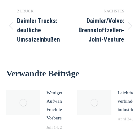
Kommentarnavigation
ZURÜCK
NÄCHSTES
Daimler Trucks:
Daimler/Volvo:
deutliche
Brennstoffzellen-
Vorheriger
Nächster
Beitrag:
Beitrag:
Umsatzeinbußen
Joint-Venture
Verwandte Beiträge
Weniger
Leichtbau
Aufwand bei
verbindet s
Frachttender-
industriell
Vorbereitung
April 24, 20
Juli 14, 2026