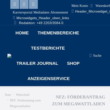
Mein Konto
Warenkor
Linkedin
Facebook
X
Header_Microwidget_
Karriereportal
Mediadaten
Abonnement
page
page
page
Microwidgets_Header_oben_links
Redaktion: +49 2203/3584-0
opens
opens
opens
HOME
THEMENBEREICHE
in
in
in
new
new
new
TESTBERICHTE
window
window
window
Suche
Search:
TRAILER JOURNAL
SHOP
ANZEIGENSERVICE
Sie befinden sich hier:
Start
Wirtschaft
NFZ: FÖRDERANTRAG
NFZ: Förderantrag zum
ZUM MEGAWATTLADEN
Megawattladen