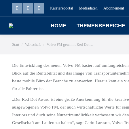
Karriereportal
Mediadaten
Abonnement
HOME
THEMENBEREICHE
Sie befinden sich hier:
Start
Wirtschaft
Volvo FM gewinnt Red Dot…
Die Entwicklung des neuen Volvo FM basiert auf umfangreiche
Blick auf die Rentabilität und das Image von Transportunterneh
beste mobile Büro der Branche zu entwerfen. Heraus kam ein vie
für alle Fahrer ist.
„Der Red Dot Award ist eine große Anerkennung für die kreativ
ausgewogenen Volvo FM, der auch wirtschaftliche Werte für seine
Interiors und duch seine Nutzerfreundlichkeit verbessern wir den
Gesellschaft am Laufen zu halten“, sagt Carin Larsson, Volvo T