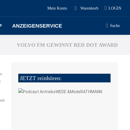
Mein Konto
Warenkorb
LOGIN
P
ANZEIGENSERVICE
Suche
VOLVO FM GEWINNT RED DOT AWARD
ss
JETZT reinhören:
l
nen