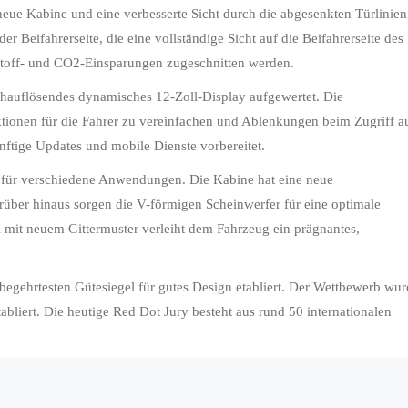
eue Kabine und eine verbesserte Sicht durch die abgesenkten Türlinien
 Beifahrerseite, die eine vollständige Sicht auf die Beifahrerseite des
toff- und CO2-Einsparungen zugeschnitten werden.
hauflösendes dynamisches 12-Zoll-Display aufgewertet. Die
ktionen für die Fahrer zu vereinfachen und Ablenkungen beim Zugriff a
nftige Updates und mobile Dienste vorbereitet.
t für verschiedene Anwendungen. Die Kabine hat eine neue
über hinaus sorgen die V-förmigen Scheinwerfer für eine optimale
mit neuem Gittermuster verleiht dem Fahrzeug ein prägnantes,
 begehrtesten Gütesiegel für gutes Design etabliert. Der Wettbewerb wu
bliert. Die heutige Red Dot Jury besteht aus rund 50 internationalen