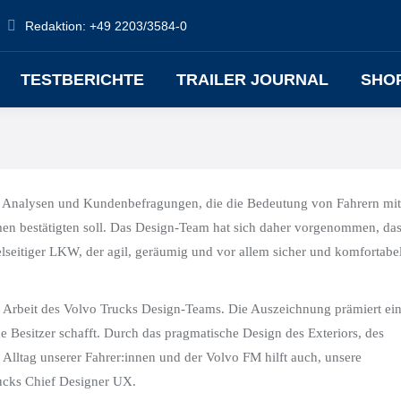
Redaktion: +49 2203/3584-0
TESTBERICHTE
TRAILER JOURNAL
SHO
n Analysen und Kundenbefragungen, die die Bedeutung von Fahrern mit
men bestätigten soll. Das Design-Team hat sich daher vorgenommen, da
lseitiger LKW, der agil, geräumig und vor allem sicher und komfortabe
e Arbeit des Volvo Trucks Design-Teams. Die Auszeichnung prämiert ei
 Besitzer schafft. Durch das pragmatische Design des Exteriors, des
 Alltag unserer Fahrer:innen und der Volvo FM hilft auch, unsere
rucks Chief Designer UX.