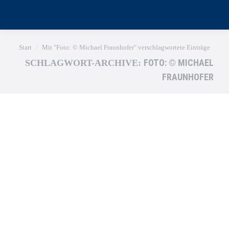
Sie befinden sich hier:
Start
Mit "Foto: © Michael Fraunhofer" verschlagwortete Einträge
FOTO: © MICHAEL
SCHLAGWORT-ARCHIVE:
FRAUNHOFER