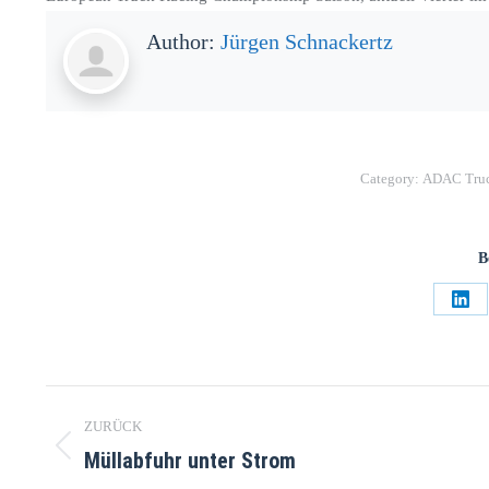
Author:
Jürgen Schnackertz
Category:
ADAC Truc
B
Teil
auf
Lin
Kommentarnavigation
ZURÜCK
Müllabfuhr unter Strom
Vorheriger
Beitrag: