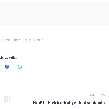
k-Grand-Prix
August 20, 2025
eitrag teilen
en
Teilen
Teilen
auf
auf
kedIn
Facebook
WhatsApp
NÄCHSTES
Größte Elektro-Rallye Deutschlands
Nächster
Beitrag: