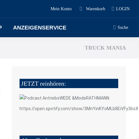
Mein Konto
Warenkorb
LOGIN
P
ANZEIGENSERVICE
Suche
Search:
TRUCK MANIA
JETZT reinhören:
5
https://open.spotify.com/show/3MnYinKYoMLb8EiVFy3bsX