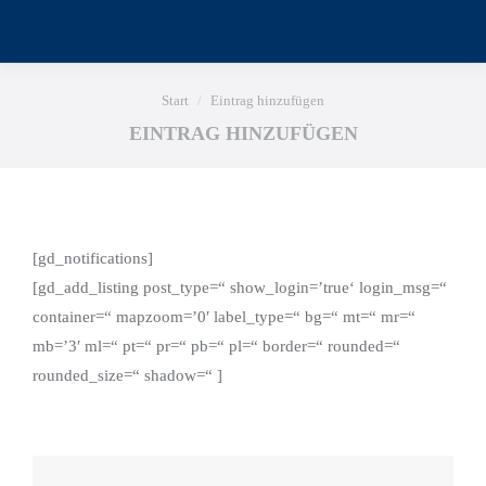
Sie befinden sich hier:
Start
Eintrag hinzufügen
EINTRAG HINZUFÜGEN
[gd_notifications]
[gd_add_listing post_type=“ show_login=’true‘ login_msg=“
container=“ mapzoom=’0′ label_type=“ bg=“ mt=“ mr=“
mb=’3′ ml=“ pt=“ pr=“ pb=“ pl=“ border=“ rounded=“
rounded_size=“ shadow=“ ]