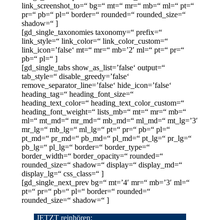
link_screenshot_to=“ bg=“ mt=“ mr=“ mb=“ ml=“ pt=“
pr=“ pb=“ pl=“ border=“ rounded=“ rounded_size=“
shadow=“ ]
[gd_single_taxonomies taxonomy=“ prefix=“
link_style=“ link_color=“ link_color_custom=“
link_icon=’false‘ mt=“ mr=“ mb=’2′ ml=“ pt=“ pr=“
pb=“ pl=“ ]
[gd_single_tabs show_as_list=’false‘ output=“
tab_style=“ disable_greedy=’false‘
remove_separator_line=’false‘ hide_icon=’false‘
heading_tag=“ heading_font_size=“
heading_text_color=“ heading_text_color_custom=“
heading_font_weight=“ lists_mb=“ mt=“ mr=“ mb=“
ml=“ mt_md=“ mr_md=“ mb_md=“ ml_md=“ mt_lg=’3′
mr_lg=“ mb_lg=“ ml_lg=“ pt=“ pr=“ pb=“ pl=“
pt_md=“ pr_md=“ pb_md=“ pl_md=“ pt_lg=“ pr_lg=“
pb_lg=“ pl_lg=“ border=“ border_type=“
border_width=“ border_opacity=“ rounded=“
rounded_size=“ shadow=“ display=“ display_md=“
display_lg=“ css_class=“ ]
[gd_single_next_prev bg=“ mt=’4′ mr=“ mb=’3′ ml=“
pt=“ pr=“ pb=“ pl=“ border=“ rounded=“
rounded_size=“ shadow=“ ]
JETZT reinhören: