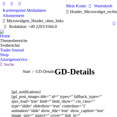
Mein Konto
Warenkorb
Linkedin
Facebook
X
Karriereportal
Mediadaten
Header_Microwidget_recht
page
page
page
Abonnement
opens
opens
opens
Microwidgets_Header_oben_links
in
in
in
Redaktion: +49 2203/3584-0
new
new
new
window
window
window
Home
Themenbereiche
Testberichte
Trailer Journal
Shop
Anzeigenservice
Search:
Suche
GD-Details
Sie befinden sich hier:
Start
GD-Details
[gd_notifications]
[gd_post_images title=“ id=“ types=“ fallback_types=“
ajax_load=’true‘ limit=“ limit_show=“ css_class=“
type=’slider‘ slideshow=’true‘ controlnav=’1′
animation=’slide‘ show_title=’true‘ show_caption=’true‘
image_size=“ aspect=“ cover=“ link_to=“