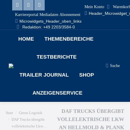
Mein Konto
Warenkor
Linkedin
Facebook
X
Header_Microwidget_
Karriereportal
Mediadaten
Abonnement
page
page
page
Microwidgets_Header_oben_links
Redaktion: +49 2203/3584-0
opens
opens
opens
HOME
THEMENBEREICHE
in
in
in
new
new
new
TESTBERICHTE
window
window
window
Suche
Search:
TRAILER JOURNAL
SHOP
ANZEIGENSERVICE
DAF TRUCKS ÜBERGIBT
Sie befinden sich hier:
Start
Green Logistik
VOLLELEKTRISCHE LKW
DAF Trucks übergibt
vollelektrische Lkw…
AN HELLMOLD & PLANK