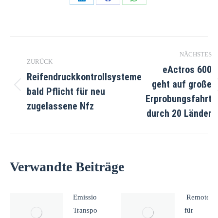
Teilen
Teilen
Teilen
auf
auf
auf
LinkedIn
Facebook
WhatsApp
Kommentarnavigation
NÄCHSTES
ZURÜCK
eActros 600
Reifendruckkontrollsysteme
geht auf große
bald Pflicht für neu
Vorheriger
Nächster
Erprobungsfahrt
Beitrag:
Beitrag:
zugelassene Nfz
durch 20 Länder
Verwandte Beiträge
Emissionsfreies
Remote A
Transportangebot
für