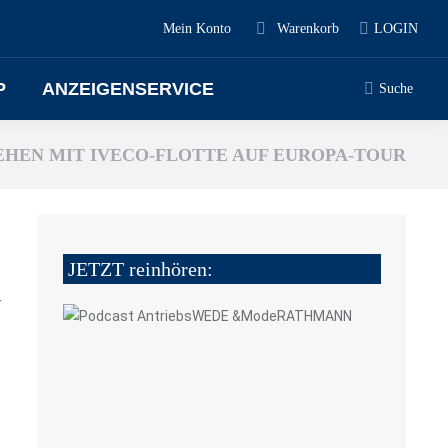
Mein Konto
Warenkorb
LOGIN
P
ANZEIGENSERVICE
Suche
EHEN MIT IVECO-FLOTTE AUF EUROPA-TOUR
JETZT reinhören:
4