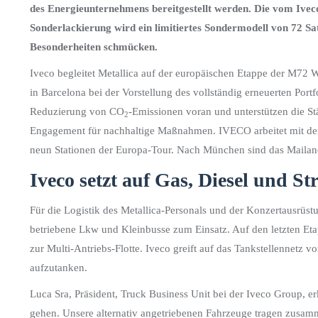
des Energieunternehmens bereitgestellt werden. Die vom Ivec
Sonderlackierung wird ein limitiertes Sondermodell von 72 S
Besonderheiten schmücken.
Iveco begleitet Metallica auf der europäischen Etappe der M72 Wo
in Barcelona bei der Vorstellung des vollständig erneuerten Por
Reduzierung von CO
-Emissionen voran und unterstützen die St
2
Engagement für nachhaltige Maßnahmen. IVECO arbeitet mit der
neun Stationen der Europa-Tour. Nach München sind das Mailan
Iveco setzt auf Gas, Diesel und S
Für die Logistik des Metallica-Personals und der Konzertausrüst
betriebene Lkw und Kleinbusse zum Einsatz. Auf den letzten Et
zur Multi-Antriebs-Flotte. Iveco greift auf das Tankstellennetz 
aufzutanken.
Luca Sra, Präsident, Truck Business Unit bei der Iveco Group, erk
gehen. Unsere alternativ angetriebenen Fahrzeuge tragen zusam