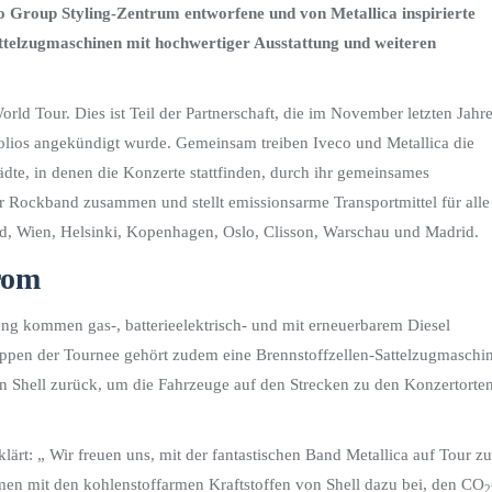
o Group Styling-Zentrum entworfene und von Metallica inspirierte
attelzugmaschinen mit hochwertiger Ausstattung und weiteren
rld Tour. Dies ist Teil der Partnerschaft, die im November letzten Jahr
tfolios angekündigt wurde. Gemeinsam treiben Iveco und Metallica die
ädte, in denen die Konzerte stattfinden, durch ihr gemeinsames
 Rockband zusammen und stellt emissionsarme Transportmittel für alle
d, Wien, Helsinki, Kopenhagen, Oslo, Clisson, Warschau und Madrid.
trom
ung kommen gas-, batterieelektrisch- und mit erneuerbarem Diesel
appen der Tournee gehört zudem eine Brennstoffzellen-Sattelzugmaschi
von Shell zurück, um die Fahrzeuge auf den Strecken zu den Konzertorte
lärt: „ Wir freuen uns, mit der fantastischen Band Metallica auf Tour zu
men mit den kohlenstoffarmen Kraftstoffen von Shell dazu bei, den CO
2