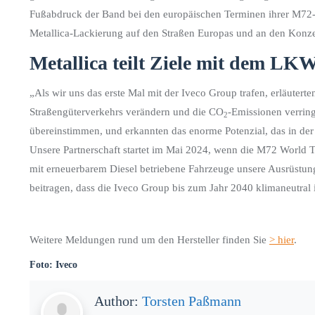
Fußabdruck der Band bei den europäischen Terminen ihrer M72-Tou
Metallica-Lackierung auf den Straßen Europas und an den Konzert
Metallica teilt Ziele mit dem LKW
„Als wir uns das erste Mal mit der Iveco Group trafen, erläuterten
Straßengüterverkehrs verändern und die CO
-Emissionen verring
2
übereinstimmen, und erkannten das enorme Potenzial, das in de
Unsere Partnerschaft startet im Mai 2024, wenn die M72 World To
mit erneuerbarem Diesel betriebene Fahrzeuge unsere Ausrüstun
beitragen, dass die Iveco Group bis zum Jahr 2040 klimaneutral i
Weitere Meldungen rund um den Hersteller finden Sie
> hier
.
Foto: Iveco
Author:
Torsten Paßmann