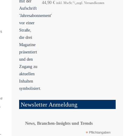
44,90
€
inkl. MwSt.“/„zzgl. Versandkosten
es
ne
Newsletter Anmeldung
n
News, Branchen-Insights und Trends
*
Pflichtangaben
-