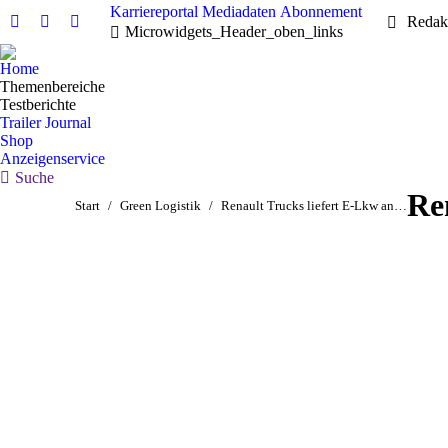
Karriereportal
Mediadaten
Abonnement
Redak
Linkedin
Facebook
X
Microwidgets_Header_oben_links
page
page
page
Home
opens
opens
opens
Themenbereiche
in
in
in
Testberichte
new
new
new
Trailer Journal
Shop
window
window
window
Anzeigenservice
Search:
Suche
Re
Sie befinden sich hier:
Start
Green Logistik
Renault Trucks liefert E-Lkw an…