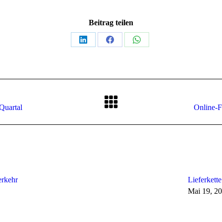
Beitrag teilen
Teilen
Teilen
Teilen
auf
auf
auf
LinkedIn
Facebook
WhatsApp
Nächster
 Quartal
Online-
Beitrag:
erkehr
Lieferkette
Mai 19, 2