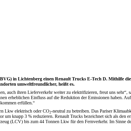
 (BVG) in Lichtenberg einen Renault Trucks E-Tech D. Mithilfe d
ndorten umweltfreundlicher, heißt es.
en, auch ihren Lieferverkehr weiter zu elektrifizieren, freut uns sehr“
nen erheblichen Einfluss auf die Reduktion der Emissionen haben. Aufg
abkommen erfüllen.“
ften Lkw elektrisch oder CO
-neutral zu betreiben. Das Pariser Klimaab
2
 um knapp 3 % reduzieren. Renault Trucks bezeichnet sich als den erst
hrzeug (LCV) bis zum 44 Tonnen Lkw für den Fernverkehr. Im Sinne d