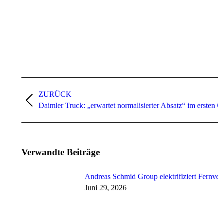
Kommentarnavigation
ZURÜCK
Vorheriger
Daimler Truck: „erwartet normalisierter Absatz“ im ersten
Beitrag:
Verwandte Beiträge
Andreas Schmid Group elektrifiziert Fernv
Juni 29, 2026