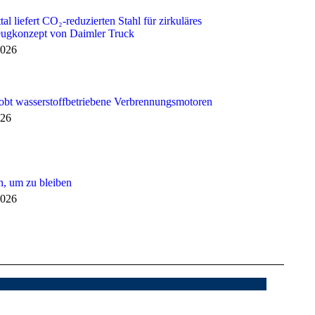
al liefert CO₂-reduzierten Stahl für zirkuläres
eugkonzept von Daimler Truck
2026
obt wasserstoffbetriebene Verbrennungsmotoren
026
 um zu bleiben
2026