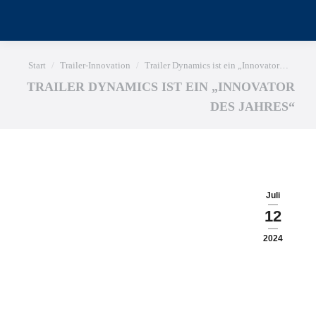
Sie befinden sich hier:
Start
Trailer-Innovation
Trailer Dynamics ist ein „Innovator…
TRAILER DYNAMICS IST EIN „INNOVATOR
DES JAHRES“
Juli
12
2024