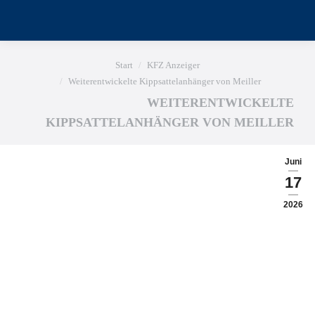
Sie befinden sich hier:
Start
KFZ Anzeiger
Weiterentwickelte Kippsattelanhänger von Meiller
WEITERENTWICKELTE
KIPPSATTELANHÄNGER VON MEILLER
Juni
17
2026