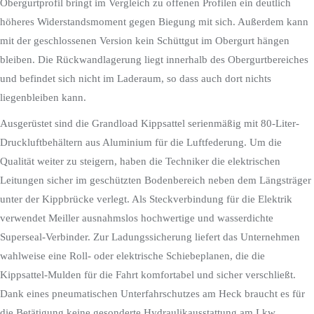
Obergurtprofil bringt im Vergleich zu offenen Profilen ein deutlich
höheres Widerstandsmoment gegen Biegung mit sich. Außerdem kann
mit der geschlossenen Version kein Schüttgut im Obergurt hängen
bleiben. Die Rückwandlagerung liegt innerhalb des Obergurtbereiches
und befindet sich nicht im Laderaum, so dass auch dort nichts
liegenbleiben kann.
Ausgerüstet sind die Grandload Kippsattel serienmäßig mit 80-Liter-
Druckluftbehältern aus Aluminium für die Luftfederung. Um die
Qualität weiter zu steigern, haben die Techniker die elektrischen
Leitungen sicher im geschützten Bodenbereich neben dem Längsträger
unter der Kippbrücke verlegt. Als Steckverbindung für die Elektrik
verwendet Meiller ausnahmslos hochwertige und wasserdichte
Superseal-Verbinder. Zur Ladungssicherung liefert das Unternehmen
wahlweise eine Roll- oder elektrische Schiebeplanen, die die
Kippsattel-Mulden für die Fahrt komfortabel und sicher verschließt.
Dank eines pneumatischen Unterfahrschutzes am Heck braucht es für
die Betätigung keine gesonderte Hydraulikausstattung am Lkw.