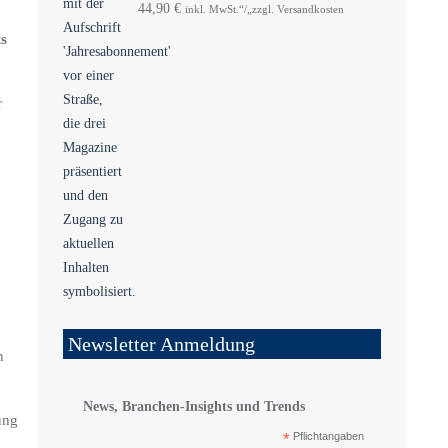
44,90
€
inkl. MwSt.“/„zzgl. Versandkosten
s
r
Newsletter Anmeldung
n
News, Branchen-Insights und Trends
ung
*
Pflichtangaben