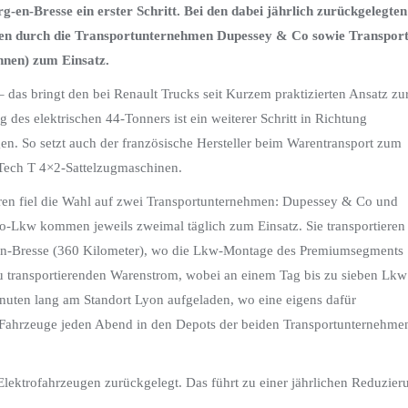
en-Bresse ein erster Schritt. Bei den dabei jährlich zurückgelegten
ten durch die Transportunternehmen Dupessey & Co sowie Transport
nnen) zum Einsatz.
as bringt den bei Renault Trucks seit Kurzem praktizierten Ansatz zu
 des elektrischen 44-Tonners ist ein weiterer Schritt in Richtung
gen. So setzt auch der französische Hersteller beim Warentransport zum
-Tech T 4×2-Sattelzugmaschinen.
ren fiel die Wahl auf zwei Transportunternehmen: Dupessey & Co und
ro-Lkw kommen jeweils zweimal täglich zum Einsatz. Sie transportieren
-en-Bresse (360 Kilometer), wo die Lkw-Montage des Premiumsegments
 zu transportierenden Warenstrom, wobei an einem Tag bis zu sieben Lkw
nuten lang am Standort Lyon aufgeladen, wo eine eigens dafür
 Fahrzeuge jeden Abend in den Depots der beiden Transportunternehme
ektrofahrzeugen zurückgelegt. Das führt zu einer jährlichen Reduzier