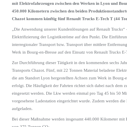
mit Elektrofahrzeugen zwischen den Werken in Lyon und Bourg-
450.000 Kilometern zwischen den beiden Produktionsstandor
Chazot kommen künftig fünf Renault Trucks E-Tech T (44 To
„Die Anwendung unserer Kundenlösungen auf Renault Trucks“ – d
Elektrifizierung der Logistikströme auf den Punkt. Die Einführung
interregionaler Transport bzw. Transport über mittlere Entfernun
Werk in Bourg-en-Bresse auf den Einsatz von Renault Trucks E
Zur Durchführung dieser Tätigkeit in den kommenden sechs Jah
Transports Chazot. Fünf, mit 22 Tonnen Material beladene Elekt
die am Standort Lyon hergestellten Achsen zum Werk in Bourg
erfolgt. Die Häufigkeit der Fahrten richtet sich dabei nach dem
eingesetzt werden. Die Lkw werden einmal pro Tag 45 bis 50 Mi
vorgesehene Ladestation eingerichtet wurde. Zudem werden die
aufgeladen.
Bei dieser Maßnahme werden insgesamt 440.000 Kilometer mit El
von 375 Tonnen CO
.