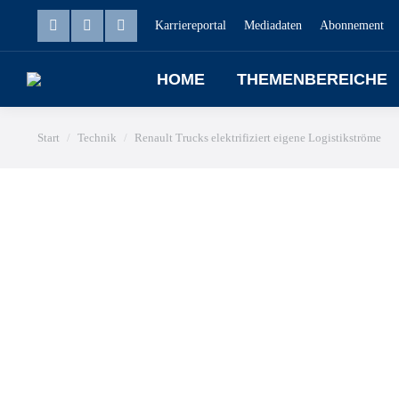
Karriereportal
Mediadaten
Abonnement
HOME
THEMENBEREICHE
Sie befinden sich hier:
Start
Technik
Renault Trucks elektrifiziert eigene Logistikströme