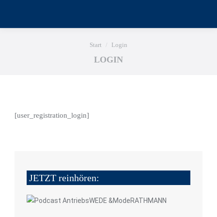
Sie befinden sich hier:
Start
Login
LOGIN
[user_registration_login]
JETZT reinhören: