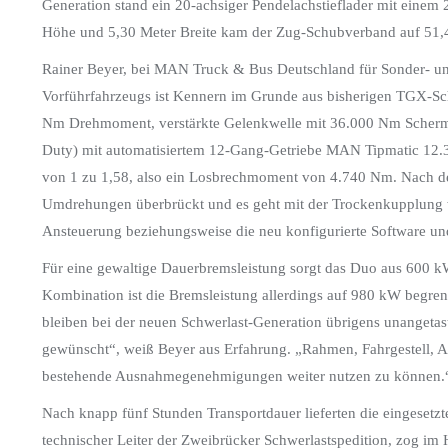
Generation stand ein 20-achsiger Pendelachstieflader mit eine
Höhe und 5,30 Meter Breite kam der Zug-Schubverband auf 51
Rainer Beyer, bei MAN Truck & Bus Deutschland für Sonder- und 
Vorführfahrzeugs ist Kennern im Grunde aus bisherigen TGX-Sc
Nm Drehmoment, verstärkte Gelenkwelle mit 36.000 Nm Scher
Duty) mit automatisiertem 12-Gang-Getriebe MAN Tipmatic 12.
von 1 zu 1,58, also ein Losbrechmoment von 4.740 Nm. Nach d
Umdrehungen überbrückt und es geht mit der Trockenkupplung we
Ansteuerung beziehungsweise die neu konfigurierte Software 
Für eine gewaltige Dauerbremsleistung sorgt das Duo aus 600 k
Kombination ist die Bremsleistung allerdings auf 980 kW begren
bleiben bei der neuen Schwerlast-Generation übrigens unangetas
gewünscht“, weiß Beyer aus Erfahrung. „Rahmen, Fahrgestell, Ac
bestehende Ausnahmegenehmigungen weiter nutzen zu können.
Nach knapp fünf Stunden Transportdauer lieferten die eingesetz
technischer Leiter der Zweibrücker Schwerlastspedition, zog im