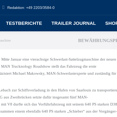
Redaktion: +49 2203/3584-0
TESTBERICHTE
TRAILER JOURNAL
SHO
BEWÄHRUNGSPR
aschine
Mitte Januar eine vierachsige Schwerlast-Sattelzugmaschine der neuen
r MAN Trucknology Roadshow stellt das Fahrzeug die erste
räzisiert Michael Makowsky, MAN-Schwerlastexperte und zuständig für
bach zur Schiffsverladung in den Hafen von Saarlouis zu transportier
 aus Zweibrücken setzte dafür insgesamt fünf MAN-
it V8 durfte sich das Vorführfahrzeug mit seinem 640 PS starken D38
sammen einem ebenfalls 640 PS starken „Schieber“ aus der Vorgänger-