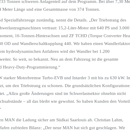
m 233 Tonnen schweren Anlagenteil auf dem Programm. Bei über 7,30 Me
,4 Meter Länge und eine Gesamtmasse von 374 Tonnen.
Spezialfahrzeuge zuständig, nennt die Details. „Der Triebstrang des
hwerlastzugmaschinen vertraut: 15,2-Liter-Motor mit 640 PS und 3.000
moment, 16-Tonnen-Hinterachsen und ZF TCHD (Torque Converter He
30 OD und Wandlerschaltkupplung 440. Wir haben einen Wandlerfaktor
em hydrodynamischen Anfahren wird der Wandler bei 1.200
iter. So weit, so bekannt. Neu an dem Fahrzeug ist die gesamte
und Heavy-Duty-Programmierung.“
W starker Motorbremse Turbo-EVB und Intarder 3 mit bis zu 630 kW. I
zt, um den Triebstrang zu schonen. Die grundsätzlichen Konfiguration
tet. „Allzu große Änderungen sind im Schwerlastsektor ohnehin nicht
hsabstände – all das bleibt wie gewohnt. So haben Kunden den Vorteil
“
ten MAN die Ladung sicher am Südkai Saarlouis ab. Christian Lahm,
 Hafen zufrieden Bilanz: „Der neue MAN hat sich gut geschlagen. Wir