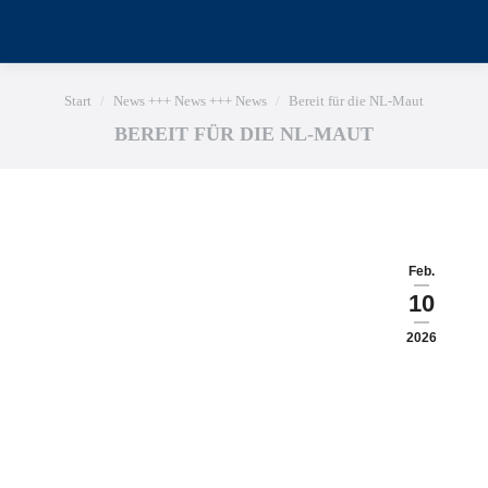
Sie befinden sich hier:
Start
News +++ News +++ News
Bereit für die NL-Maut
BEREIT FÜR DIE NL-MAUT
Feb.
10
2026