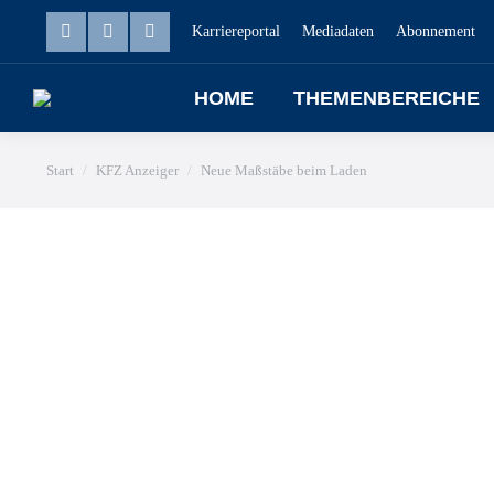
Karriereportal
Mediadaten
Abonnement
HOME
THEMENBEREICHE
Sie befinden sich hier:
Start
KFZ Anzeiger
Neue Maßstäbe beim Laden