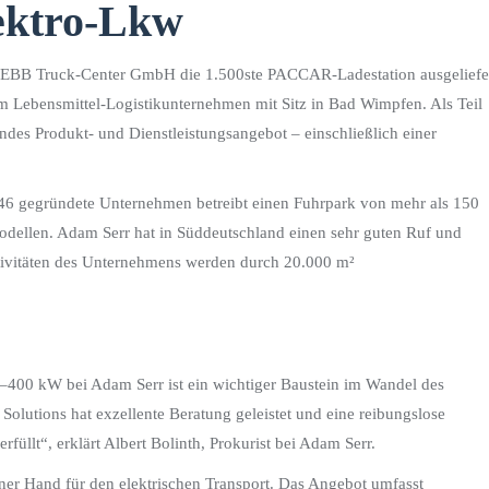
ektro-Lkw
BB Truck-Center GmbH die 1.500ste PACCAR-Ladestation ausgeliefer
 Lebensmittel-Logistikunternehmen mit Sitz in Bad Wimpfen. Als Teil
es Produkt- und Dienstleistungsangebot – einschließlich einer
46 gegründete Unternehmen betreibt einen Fuhrpark von mehr als 150
ellen. Adam Serr hat in Süddeutschland einen sehr guten Ruf und
ktivitäten des Unternehmens werden durch 20.000 m²
–400 kW bei Adam Serr ist ein wichtiger Baustein im Wandel des
lutions hat exzellente Beratung geleistet und eine reibungslose
rfüllt“, erklärt Albert Bolinth, Prokurist bei Adam Serr.
ner Hand für den elektrischen Transport. Das Angebot umfasst