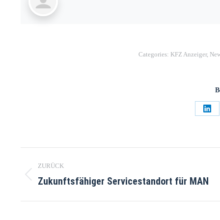
Categories:
KFZ Anzeiger
,
New
B
ZURÜCK
Zukunftsfähiger Servicestandort für MAN