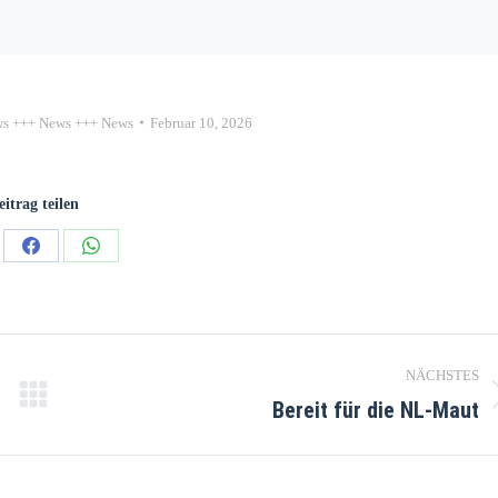
s +++ News +++ News
Februar 10, 2026
eitrag teilen
NÄCHSTES
Bereit für die NL-Maut