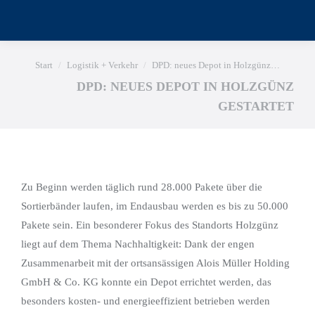
Sie befinden sich hier:
Start
Logistik + Verkehr
DPD: neues Depot in Holzgünz…
DPD: NEUES DEPOT IN HOLZGÜNZ
GESTARTET
Zu Beginn werden täglich rund 28.000 Pakete über die
Sortierbänder laufen, im Endausbau werden es bis zu 50.000
Pakete sein. Ein besonderer Fokus des Standorts Holzgünz
liegt auf dem Thema Nachhaltigkeit: Dank der engen
Zusammenarbeit mit der ortsansässigen Alois Müller Holding
GmbH & Co. KG konnte ein Depot errichtet werden, das
besonders kosten- und energieeffizient betrieben werden