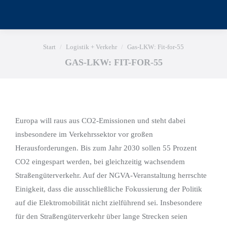
Sie befinden sich hier:
Start
Logistik + Verkehr
Gas-LKW: Fit-for-55
GAS-LKW: FIT-FOR-55
Europa will raus aus CO2-Emissionen und steht dabei
insbesondere im Verkehrssektor vor großen
Herausforderungen. Bis zum Jahr 2030 sollen 55 Prozent
CO2 eingespart werden, bei gleichzeitig wachsendem
Straßengüterverkehr. Auf der NGVA-Veranstaltung herrschte
Einigkeit, dass die ausschließliche Fokussierung der Politik
auf die Elektromobilität nicht zielführend sei. Insbesondere
für den Straßengüterverkehr über lange Strecken seien