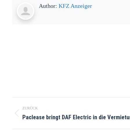
Author:
KFZ Anzeiger
Kommentarnavigation
ZURÜCK
Paclease bringt DAF Electric in die Vermiet
Vorheriger
Beitrag: