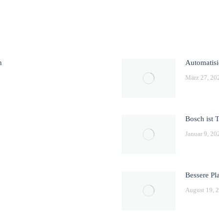
n
Automatisi
März 27, 20
Bosch ist 
Januar 9, 20
Bessere Pla
August 19, 