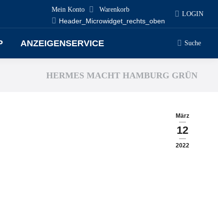
Mein Konto
Warenkorb
LOGIN
Header_Microwidget_rechts_oben
P
ANZEIGENSERVICE
Suche
Search:
HERMES MACHT HAMBURG GRÜN
März
12
2022