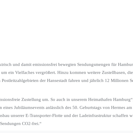
ktrisch und damit emissionsfrei bewegten Sendungsmengen für Hamburg h
ers um ein Vielfaches vergrößert. Hinzu kommen weitere Zustellbasen, di
en Postleitzahlgebieten der Hansestadt fahren und jährlich 12 Millionen
e emissionsfreie Zustellung um. So auch in unserem Heimathafen Hambur
eines Jubiläumsevents anlässlich des 50. Geburtstags von Hermes am Lo
Ausbau unserer E-Transporter-Flotte und der Ladeinfrastruktur schaffen
n Sendungen CO2-frei.“