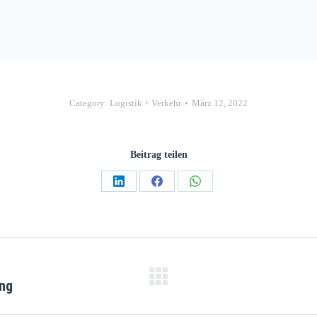
Category:
Logistik + Verkehr
März 12, 2022
Beitrag teilen
Teilen
Teilen
Teilen
auf
auf
auf
LinkedIn
Facebook
WhatsApp
ung
Nächster
Beitrag: