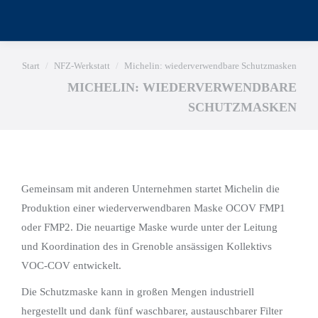
Sie befinden sich hier:
Start
NFZ-Werkstatt
Michelin: wiederverwendbare Schutzmasken
MICHELIN: WIEDERVERWENDBARE
SCHUTZMASKEN
Gemeinsam mit anderen Unternehmen startet Michelin die
Produktion einer wiederverwendbaren Maske OCOV FMP1
oder FMP2. Die neuartige Maske wurde unter der Leitung
und Koordination des in Grenoble ansässigen Kollektivs
VOC-COV entwickelt.
Die Schutzmaske kann in großen Mengen industriell
hergestellt und dank fünf waschbarer, austauschbarer Filter