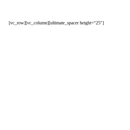
[vc_row][vc_column][ultimate_spacer height=“25″]
Juni
23
2026
Antriebsstränge vor Überlastung
schützen
Hydrodamp-Schwingungsdämpfer sollen die