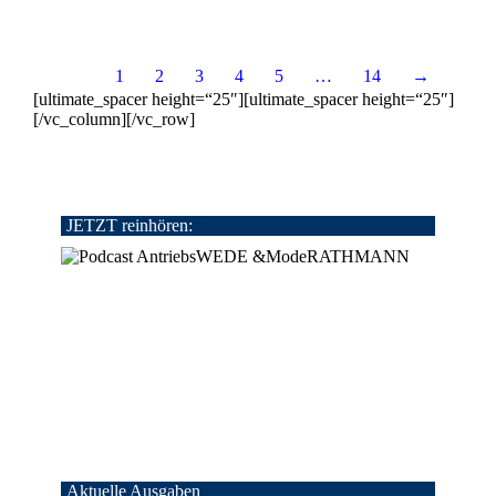
1
2
3
4
5
…
14
→
[ultimate_spacer height=“25″][ultimate_spacer height=“25″]
[/vc_column][/vc_row]
JETZT reinhören:
Aktuelle Ausgaben