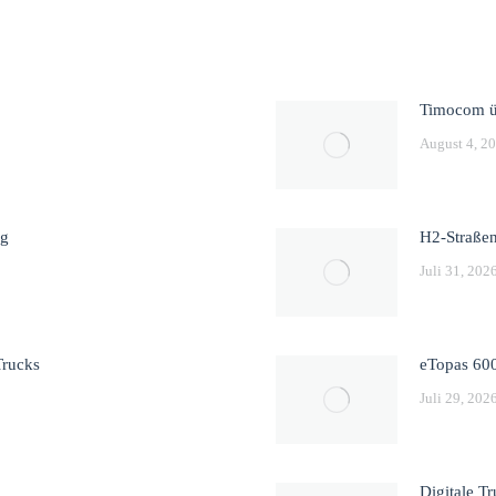
Timocom ü
August 4, 2
ng
H2-Straßen
Juli 31, 202
Trucks
eTopas 600
Juli 29, 202
Digitale T