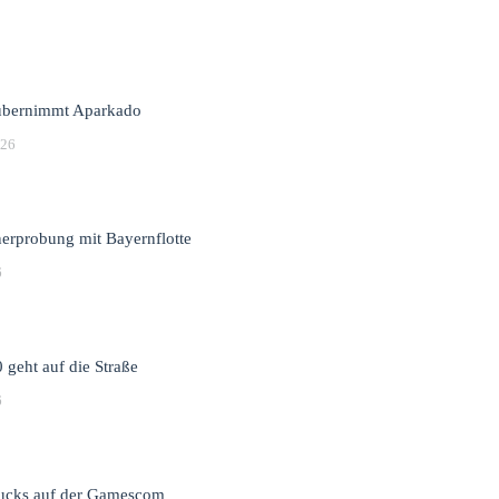
bernimmt Aparkado
026
erprobung mit Bayernflotte
6
 geht auf die Straße
6
rucks auf der Gamescom