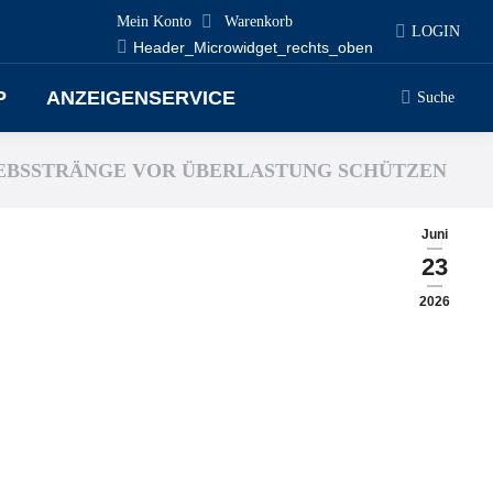
Mein Konto
Warenkorb
LOGIN
Header_Microwidget_rechts_oben
P
ANZEIGENSERVICE
Suche
Search:
EBSSTRÄNGE VOR ÜBERLASTUNG SCHÜTZEN
Juni
23
2026