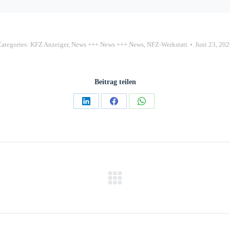
ategories:
KFZ Anzeiger
,
News +++ News +++ News
,
NFZ-Werkstatt
Juni 23, 20
Beitrag teilen
Teilen
Teilen
Teilen
auf
auf
auf
LinkedIn
Facebook
WhatsApp
Nächster
Beitrag: