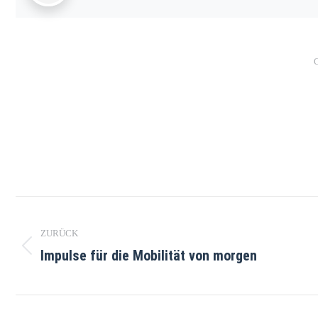
C
Kommentarnavigation
ZURÜCK
Impulse für die Mobilität von morgen
Vorheriger
Beitrag: