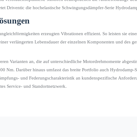
ietet Driventic die hochelastische Schwingungsdämpfer-Serie Hydrodam
Lösungen
ichförmigkeiten erzeugten Vibrationen effizient. So leisten sie eine
zu einer verlängerten Lebensdauer der einzelnen Komponenten und des g
eren Varianten an, die auf unterschiedliche Motordrehmomente abgestim
.700 Nm. Darüber hinaus umfasst das breite Portfolio auch Hydrodamp-
ämpfungs- und Federungscharakteristik an kundenspezifische Anforderu
ites Service- und Standortnetzwerk.