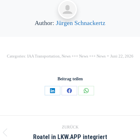
Author:
Jürgen Schnackertz
Categories:
IAA Transportation
,
News +++ News +++ News
Juni 22, 2026
Beitrag teilen
ZURÜCK
Roatel in LKW.APP integriert