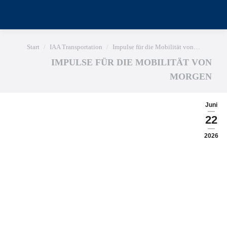
Sie befinden sich hier:
Start
IAA Transportation
Impulse für die Mobilität von…
IMPULSE FÜR DIE MOBILITÄT VON
MORGEN
Juni
22
2026