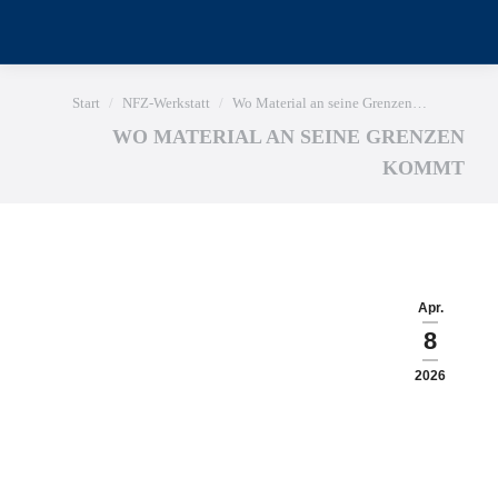
Sie befinden sich hier:
Start
NFZ-Werkstatt
Wo Material an seine Grenzen…
WO MATERIAL AN SEINE GRENZEN
KOMMT
Apr.
8
2026