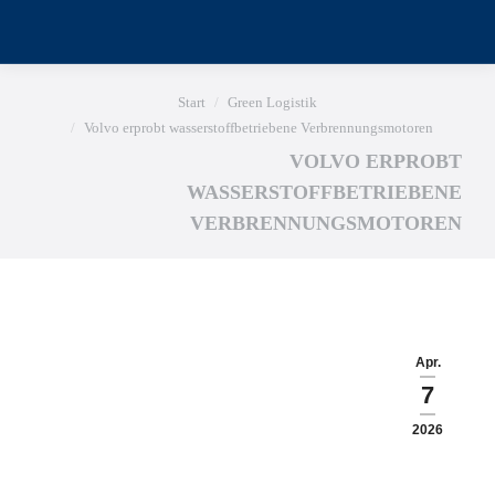
Sie befinden sich hier:
Start
Green Logistik
Volvo erprobt wasserstoffbetriebene Verbrennungsmotoren
VOLVO ERPROBT
WASSERSTOFFBETRIEBENE
VERBRENNUNGSMOTOREN
Apr.
7
2026