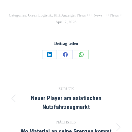
Categories:
Green Logistik
,
KFZ Anzeiger
,
News +++ News +++ News
April 7, 2026
Beitrag teilen
ZURÜCK
Neuer Player am asiatischen
Nutzfahrzeugmarkt
NÄCHSTES
Wo Material an seine Grenzen kommt