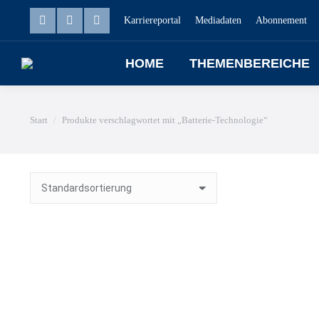
Karriereportal
Mediadaten
Abonnement
HOME
THEMENBEREICHE
Sie befinden sich hier:
Start
Produkte verschlagwortet mit „Batterie-Technologie“