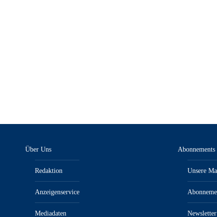
KFZanzeiger 5/25 – E-Paper
9,00
€
inkl. MwSt.“/„zzgl. Versandkosten
Über Uns
Abonnements
Redaktion
Unsere Ma
Anzeigenservice
Abonneme
Mediadaten
Newsletter