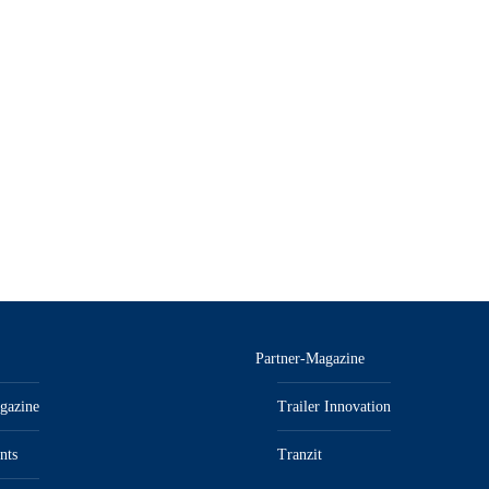
nzeiger 3/25 – E-Paper
KFZanzeiger + NFZ-Werkstatt
Paper
inkl. MwSt.“/„zzgl. Versandkosten
12,90
€
inkl. MwSt.“/„zzgl. Ver
Partner-Magazine
gazine
Trailer Innovation
nts
Tranzit