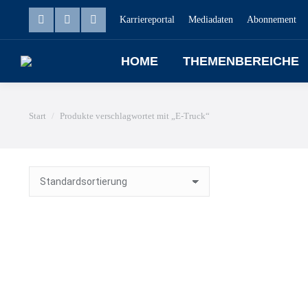
Karriereportal
Mediadaten
Abonnement
HOME
THEMENBEREICHE
Sie befinden sich hier:
Start
Produkte verschlagwortet mit „E-Truck“