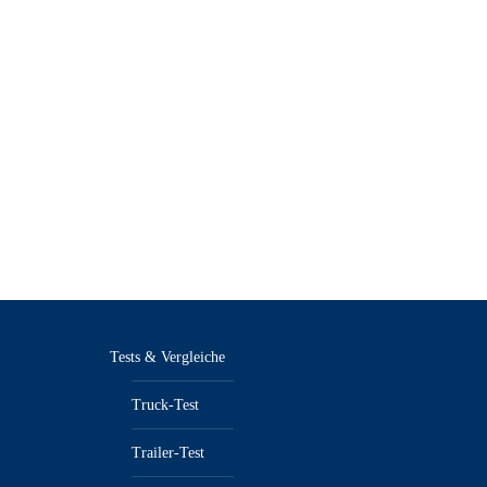
 2/25 – E-
KFZanzeiger 1/25 – E-Paper
9,90
€
inkl. MwSt.“/„zzgl. Versandkosten
sandkosten
Tests & Vergleiche
Truck-Test
Trailer-Test