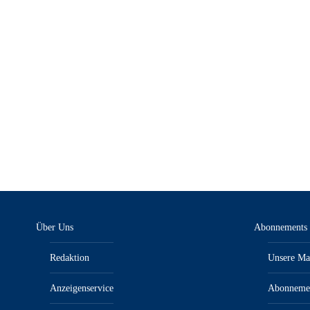
KFZanzeiger 4/25 – E-Paper
KFZa
9,00
€
9,00
€
inkl. MwSt.“/„zzgl. Versandkosten
Über Uns
Abonnements
Redaktion
Unsere Ma
Anzeigenservice
Abonneme