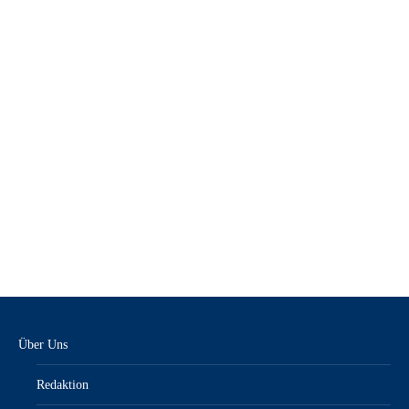
KFZanzeiger + NFZ-Werkstatt 2/25 – E-Paper
12,90
€
inkl. MwSt.“/„zzgl. Versandkosten
Über Uns
Redaktion