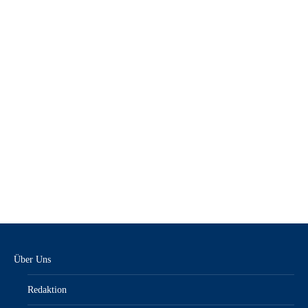
KFZanzeiger 6/25 – E-Paper
9,00
€
inkl. MwSt.“/„zzgl. Versandkosten
Über Uns
Redaktion