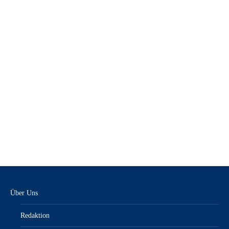
KFZanzeiger + NFZ-Werkstatt 2/25 – E-Paper
12,90
€
inkl. MwSt.“/„zzgl. Versandkosten
Über Uns
Redaktion