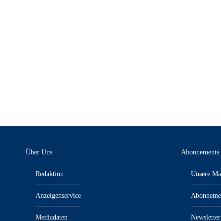
KFZ-anzeiger 11-12/23 – E-Paper
4,80
€
inkl. MwSt.“/„zzgl. Versandkosten
Über Uns
Abonnements
Redaktion
Unsere Ma
Anzeigenservice
Abonneme
Mediadaten
Newsletter