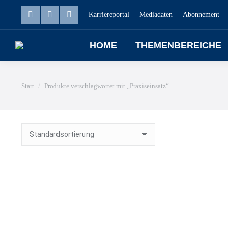
Karriereportal
Mediadaten
Abonnement
HOME
THEMENBEREICHE
Sie befinden sich hier:
Start
Produkte verschlagwortet mit „Praxiseinsatz“