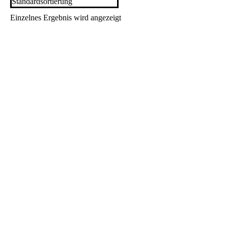
Einzelnes Ergebnis wird angezeigt
KFZ-anzeiger 7/23 – E-Paper
9,90
€
inkl. MwSt.“/„zzgl. Versandkosten