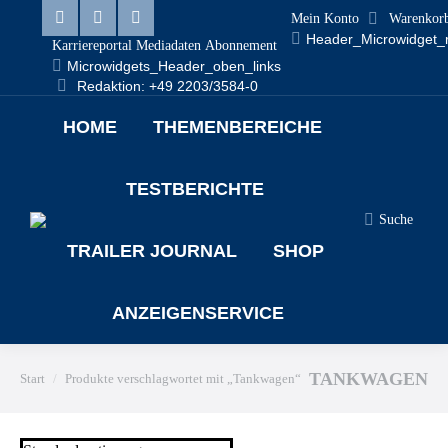
Mein Konto
Warenkor
Linkedin
Facebook
X
Header_Microwidget_
Karriereportal
Mediadaten
Abonnement
Microwidgets_Header_oben_links
page
page
page
Redaktion: +49 2203/3584-0
opens
opens
opens
HOME
THEMENBEREICHE
in
in
in
new
new
new
TESTBERICHTE
window
window
window
Search:
Suche
TRAILER JOURNAL
SHOP
ANZEIGENSERVICE
Sie befinden sich hier:
TANKWAGEN
Start
Produkte verschlagwortet mit „Tankwagen“