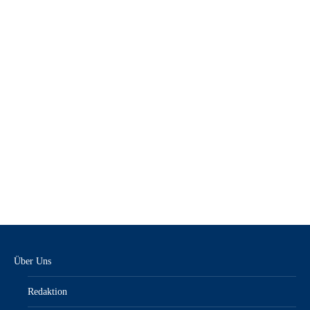
KFZ-anzeiger 7/23 – E-Paper
9,90
€
inkl. MwSt.“/„zzgl. Versandkosten
Über Uns
Redaktion