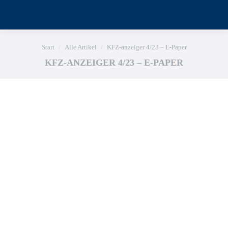
Sie befinden sich hier:
Start
Alle Artikel
KFZ-anzeiger 4/23 – E-Paper
KFZ-ANZEIGER 4/23 – E-PAPER