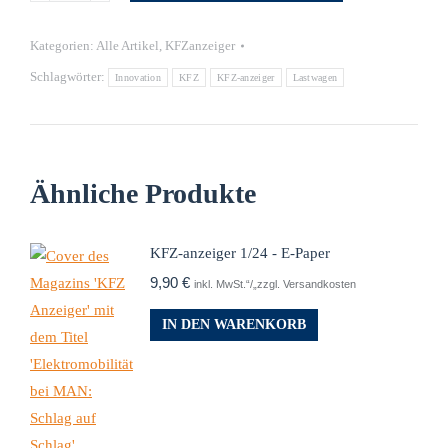
Kategorien:
Alle Artikel
,
KFZanzeiger
Schlagwörter:
Innovation
KFZ
KFZ-anzeiger
Lastwagen
Ähnliche Produkte
KFZ-anzeiger 1/24 - E-Paper
9,90
€
inkl. MwSt.“/„zzgl. Versandkosten
IN DEN WARENKORB