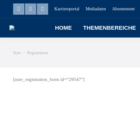
Karriereportal
Mediadaten
Abonnement
HOME
THEMENBEREICHE
Sie befinden sich hier:
Start
Registration
[user_registration_form id=“29547″]