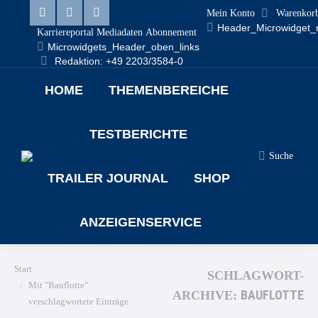
Mein Konto
Warenkor
Linkedin
Facebook
X
Header_Microwidget_
Karriereportal
Mediadaten
Abonnement
Microwidgets_Header_oben_links
page
page
page
Redaktion: +49 2203/3584-0
opens
opens
opens
HOME
THEMENBEREICHE
in
in
in
new
new
new
TESTBERICHTE
window
window
window
Search:
Suche
TRAILER JOURNAL
SHOP
ANZEIGENSERVICE
Sie befinden sich hier:
Start
SCHLAGWORT-
Mit "Bauflotte"
BAUFLOTTE
ARCHIVE:
verschlagwortete Einträge