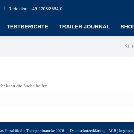
Redaktion: +49 2203/3584-0
TESTBERICHTE
TRAILER JOURNAL
SHO
SC
icht kann die Suche helfen.
s Portal für die Transportbranche 2026
Datenschutzerklärung
|
AGB
|
Impress