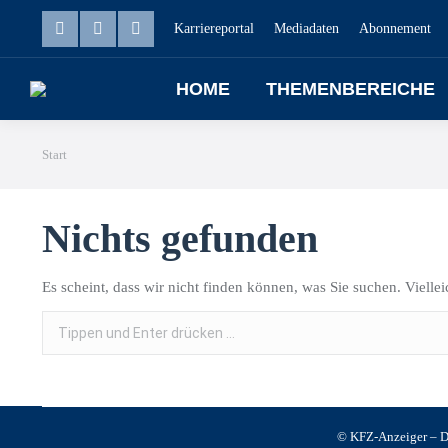
Karriereportal
Mediadaten
Abonnement
HOME
THEMENBEREICHE
Sie befinden sich hier:
Start
Nichts gefunden
Es scheint, dass wir nicht finden können, was Sie suchen. Vielle
© KFZ-Anzeiger – Da