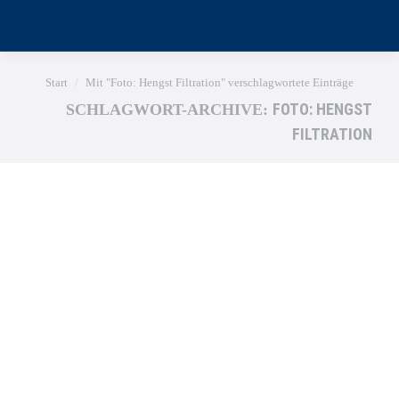
Sie befinden sich hier:
Start
Mit "Foto: Hengst Filtration" verschlagwortete Einträge
FOTO: HENGST
SCHLAGWORT-ARCHIVE:
FILTRATION