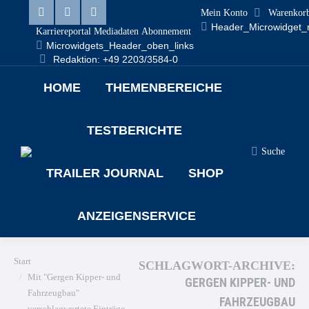
Mein Konto
Warenkor
Header_Microwidget_
Karriereportal
Mediadaten
Abonnement
Microwidgets_Header_oben_links
Redaktion: +49 2203/3584-0
HOME
THEMENBEREICHE
TESTBERICHTE
Suche
TRAILER JOURNAL
SHOP
ANZEIGENSERVICE
Sie befinden sich hier:
Start
SCHLAGWORT-ARCHIVE:
Mit "Gergen Kipper- und
GERGEN KIPPER- UND
Fahrzeugbau"
FAHRZEUGBAU
verschlagwortete Einträge