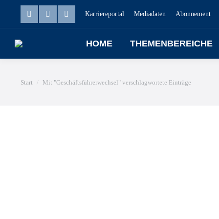
Karriereportal
Mediadaten
Abonnement
HOME
THEMENBEREICHE
Sie befinden sich hier:
Start
Mit "Geschäftsführerwechsel" verschlagwortete Einträge