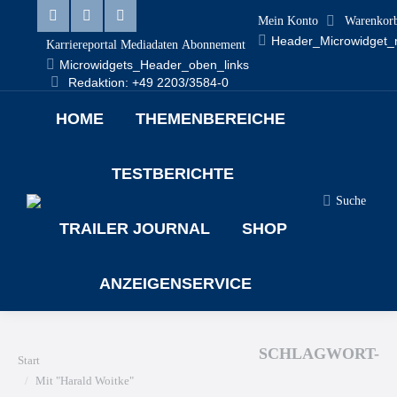
Mein Konto
Warenkor
Header_Microwidget_
Karriereportal
Mediadaten
Abonnement
Microwidgets_Header_oben_links
Redaktion: +49 2203/3584-0
HOME
THEMENBEREICHE
TESTBERICHTE
Suche
TRAILER JOURNAL
SHOP
ANZEIGENSERVICE
SCHLAGWORT-
Sie befinden sich hier:
Start
Mit "Harald Woitke"