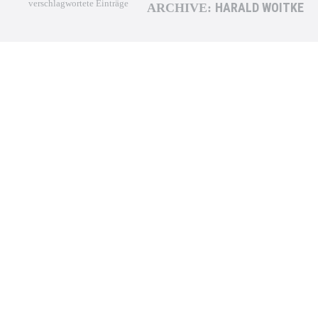
verschlagwortete Einträge
HARALD WOITKE
ARCHIVE:
Übergang zu nachhaltigem
Transportsystem vorantreiben