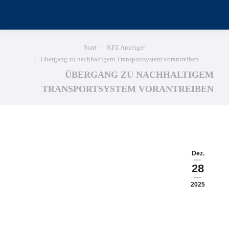
Sie befinden sich hier:
Start
KFZ Anzeiger
Übergang zu nachhaltigem Transportsystem vorantreiben
ÜBERGANG ZU NACHHALTIGEM
TRANSPORTSYSTEM VORANTREIBEN
Dez.
28
2025